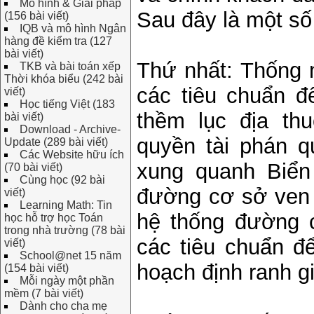
Mô hình & Giải pháp
Sau đây là một số
(156 bài viết)
IQB và mô hình Ngân
hàng đề kiểm tra (127
bài viết)
Thứ nhất: Thống 
TKB và bài toán xếp
Thời khóa biểu (242 bài
các tiêu chuẩn đ
viết)
Học tiếng Việt (183
thềm lục địa th
bài viết)
Download - Archive-
quyền tài phán q
Update (289 bài viết)
Các Website hữu ích
xung quanh Biển
(70 bài viết)
Cùng học (92 bài
đường cơ sở ven 
viết)
Learning Math: Tin
hệ thống đường 
học hỗ trợ học Toán
trong nhà trường (78 bài
các tiêu chuẩn để
viết)
School@net 15 năm
hoạch định ranh g
(154 bài viết)
Mỗi ngày một phần
mềm (7 bài viết)
Dành cho cha mẹ