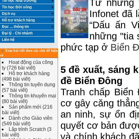
Từ những t
Tin học Nhà trường
Tin học Đời sống
Infonet đã 
Dịch vụ
Hỗ trợ khách hàng
“Dấu ấn V
Đọc ... thông tin
những "tia 
Đại lý - Chi nhánh
Liên hệ
phức tạp ở
Biển 
Xem bài viết theo các chủ đề hiện
có
Hoạt động của công
5 đề xuất, sáng k
ty (726 bài viết)
Hỗ trợ khách hàng
đề Biển Đông
(498 bài viết)
Thông tin tuyển dụng
Tranh chấp Biển 
(57 bài viết)
Thông tin khuyến mại
cơ gây căng thẳng
(80 bài viết)
Sản phẩm mới (216
an ninh, sự ổn đị
bài viết)
Dành cho Giáo viên
quyết cơ bản được
(549 bài viết)
Lập trình Scratch (3
và chính khách đã 
bài viết)