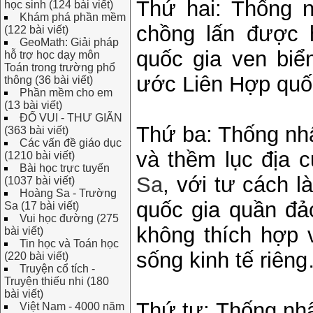
Thứ hai: Thống n
học sinh (124 bài viết)
Khám phá phần mềm
chồng lấn được 
(122 bài viết)
GeoMath: Giải pháp
quốc gia ven biể
hỗ trợ học dạy môn
Toán trong trường phổ
ước Liên Hợp quố
thông (36 bài viết)
Phần mềm cho em
(13 bài viết)
ĐỐ VUI - THƯ GIÃN
Thứ ba: Thống nhấ
(363 bài viết)
Các vấn đề giáo dục
và thềm lục địa 
(1210 bài viết)
Bài học trực tuyến
Sa
, với tư cách 
(1037 bài viết)
Hoàng Sa - Trường
quốc gia quần đảo
Sa (17 bài viết)
Vui học đường (275
không thích hợp 
bài viết)
Tin học và Toán học
sống kinh tế riên
(220 bài viết)
Truyện cổ tích -
Truyện thiếu nhi (180
bài viết)
Thứ tư: Thống nhấ
Việt Nam - 4000 năm