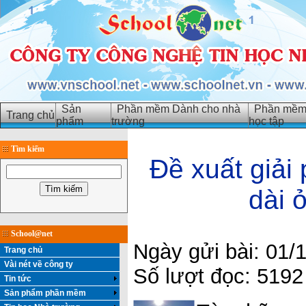
Sản
Phần mềm Dành cho nhà
Phần mềm 
Trang chủ
phẩm
trường
học tập
Tìm kiếm
Đề xuất giải
dài 
School@net
Ngày gửi bài: 01/
Trang chủ
Vài nét về công ty
Số lượt đọc: 5192
Tin tức
Sản phẩm phần mềm