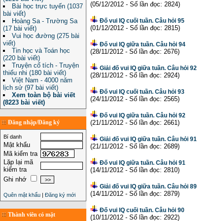
(05/12/2012 - Số lần đọc: 2824)
Bài học trực tuyến (1037
bài viết)
Hoàng Sa - Trường Sa
Đố vui IQ cuối tuần. Câu hỏi 95
(01/12/2012 - Số lần đọc: 2815)
(17 bài viết)
Vui học đường (275 bài
viết)
Đố vui IQ giữa tuần. Câu hỏi 94
Tin học và Toán học
(28/11/2012 - Số lần đọc: 2676)
(220 bài viết)
Truyện cổ tích - Truyện
Giải đố vui IQ giữa tuần. Câu hỏi 92
thiếu nhi (180 bài viết)
(28/11/2012 - Số lần đọc: 2924)
Việt Nam - 4000 năm
lịch sử (97 bài viết)
Đố vui IQ cuối tuần. Câu hỏi 93
Xem toàn bộ bài viết
(24/11/2012 - Số lần đọc: 2565)
(8223 bài viết)
Đố vui IQ giữa tuần. Câu hỏi 92
Đăng nhập/Đăng ký
(21/11/2012 - Số lần đọc: 2661)
Bí danh
Giải đố vui IQ giữa tuần. Câu hỏi 91
Mật khẩu
(21/11/2012 - Số lần đọc: 2689)
Mã kiểm tra
Lặp lại mã
Đố vui IQ giữa tuần. Câu hỏi 91
kiểm tra
(14/11/2012 - Số lần đọc: 2810)
Ghi nhớ
Giải đố vui IQ giữa tuần. Câu hỏi 89
(14/11/2012 - Số lần đọc: 2879)
Quên mật khẩu
|
Đăng ký mới
Đố vui IQ cuối tuần. Câu hỏi 90
Thành viên có mặt
(10/11/2012 - Số lần đọc: 2922)