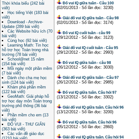
Thời khóa biểu (242 bài
Đố vui IQ giữa tuần - Câu 100
(02/01/2013 - Số lần đọc: 3230)
viết)
Học tiếng Việt (183 bài
viết)
Giải đố vui iQ giữa tuần - Câu 98
Download - Archive-
(02/01/2013 - Số lần đọc: 3174)
Update (289 bài viết)
Các Website hữu ích (70
Đố vui IQ cuối tuần - câu 99
bài viết)
(29/12/2012 - Số lần đọc: 3123)
Cùng học (92 bài viết)
Learning Math: Tin học
Giải đố vui IQ cuối tuần - Câu 95
hỗ trợ học Toán trong nhà
(29/12/2012 - Số lần đọc: 2993)
trường (78 bài viết)
School@net 15 năm
Đố vui IQ giữa tuần - câu 98
(154 bài viết)
(26/12/2012 - Số lần đọc: 3030)
Mỗi ngày một phần mềm
(7 bài viết)
Dành cho cha mẹ học
Giải đố vui iQ giữa tuần - Câu 97
(26/12/2012 - Số lần đọc: 2985)
sinh (124 bài viết)
Khám phá phần mềm
(122 bài viết)
Đố vui IQ giữa tuần. Câu hỏi 97
GeoMath: Giải pháp hỗ
(13/12/2012 - Số lần đọc: 3302)
trợ học dạy môn Toán trong
trường phổ thông (36 bài
Giải đố vui IQ giữa tuần. Câu hỏi 96
viết)
(13/12/2012 - Số lần đọc: 3200)
Phần mềm cho em (13
bài viết)
Đố vui IQ giữa tuần. Câu hỏi 96
ĐỐ VUI - THƯ GIÃN
(05/12/2012 - Số lần đọc: 2860)
(363 bài viết)
Các vấn đề giáo dục
Giải đố vui IQ giữa tuần. Câu hỏi 94
(1210 bài viết)