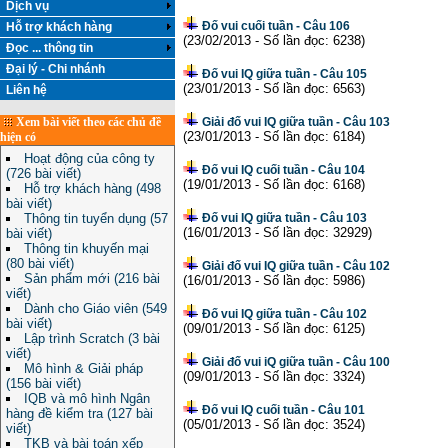
Dịch vụ
Đố vui cuối tuần - Câu 106
Hỗ trợ khách hàng
(23/02/2013 - Số lần đọc: 6238)
Đọc ... thông tin
Đại lý - Chi nhánh
Đố vui IQ giữa tuần - Câu 105
(23/01/2013 - Số lần đọc: 6563)
Liên hệ
Xem bài viết theo các chủ đề
Giải đố vui IQ giữa tuần - Câu 103
(23/01/2013 - Số lần đọc: 6184)
hiện có
Hoạt động của công ty
Đố vui IQ cuối tuần - Câu 104
(726 bài viết)
(19/01/2013 - Số lần đọc: 6168)
Hỗ trợ khách hàng (498
bài viết)
Thông tin tuyển dụng (57
Đố vui IQ giữa tuần - Câu 103
(16/01/2013 - Số lần đọc: 32929)
bài viết)
Thông tin khuyến mại
(80 bài viết)
Giải đố vui IQ giữa tuần - Câu 102
Sản phẩm mới (216 bài
(16/01/2013 - Số lần đọc: 5986)
viết)
Dành cho Giáo viên (549
Đố vui IQ giữa tuần - Câu 102
bài viết)
(09/01/2013 - Số lần đọc: 6125)
Lập trình Scratch (3 bài
viết)
Giải đố vui iQ giữa tuần - Câu 100
Mô hình & Giải pháp
(09/01/2013 - Số lần đọc: 3324)
(156 bài viết)
IQB và mô hình Ngân
Đố vui IQ cuối tuần - Câu 101
hàng đề kiểm tra (127 bài
(05/01/2013 - Số lần đọc: 3524)
viết)
TKB và bài toán xếp