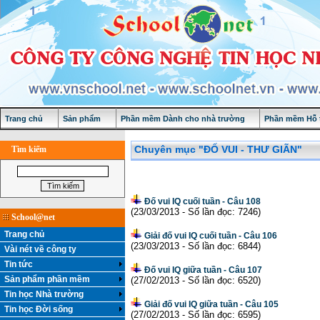
Trang chủ
Sản phẩm
Phần mềm Dành cho nhà trường
Phần mềm Hỗ t
Chuyên mục "ĐỐ VUI - THƯ GIÃN"
Tìm kiếm
Đố vui IQ cuối tuần - Câu 108
(23/03/2013 - Số lần đọc: 7246)
School@net
Trang chủ
Giải đố vui IQ cuối tuần - Câu 106
(23/03/2013 - Số lần đọc: 6844)
Vài nét về công ty
Tin tức
Đố vui IQ giữa tuần - Câu 107
Sản phẩm phần mềm
(27/02/2013 - Số lần đọc: 6520)
Tin học Nhà trường
Giải đố vui IQ giữa tuần - Câu 105
Tin học Đời sống
(27/02/2013 - Số lần đọc: 6595)