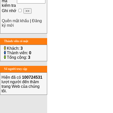
mã
kiểm tra
Ghi nhớ
Quên mật khẩu
|
Đăng
ký mới
Thành viên có mặt
Khách:
3
Thành viên:
0
Tổng cộng:
3
Số người truy cập
Hiện đã có
100724531
lượt người đến thăm
trang Web của chúng
tôi.