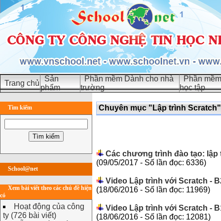
Sản
Phần mềm Dành cho nhà
Phần mềm 
Trang chủ
phẩm
trường
học tập
Chuyên mục "Lập trình Scratch"
Tìm kiếm
Các chương trình đào tạo: lập
(09/05/2017 - Số lần đọc: 6336)
School@net
Video Lập trình với Scratch - 
Xem bài viết theo các chủ đề hiện
(18/06/2016 - Số lần đọc: 11969)
có
Hoạt động của công
Video Lập trình với Scratch - B
ty (726 bài viết)
(18/06/2016 - Số lần đọc: 12081)