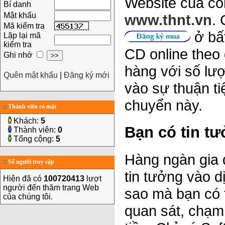
Website của cô
Bí danh
Mật khẩu
www.thnt.vn
. 
Mã kiểm tra
ở bất
Lặp lại mã
kiểm tra
CD o­nline theo
Ghi nhớ
hàng với số lượ
Quên mật khẩu
|
Đăng ký mới
vào sự thuận t
chuyển này.
Thành viên có mặt
Khách:
5
Bạn có tin t
Thành viên:
0
Tổng cộng:
5
Hàng ngàn gia 
Số người truy cập
tin tưởng vào d
Hiện đã có
100720413
lượt
người đến thăm trang Web
sao mà bạn có 
của chúng tôi.
quan sát, chạm