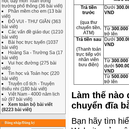
học dạy môn Toán trong
trường phổ thông (36 bài viết)
Trả tiền
Dưới
300.0
Phần mềm cho em (13 bài
trước
VND
viết)
ĐỐ VUI - THƯ GIÃN (363
(qua thư
bài viết)
chuyển tiền,
Từ
300.00
Các vấn đề giáo dục (1210
ATM)
trở lên
bài viết)
Trả tiền sau
Dưới
300.0
Bài học trực tuyến (1037
VND
bài viết)
(Thanh toán
Hoàng Sa - Trường Sa (17
trực tiếp với
bài viết)
nhân viên
Từ
300.00
Vui học đường (275 bài
bưu điện)
dưới
500.0
viết)
VND
Tin học và Toán học (220
Từ
500.00
bài viết)
trở lên
Truyện cổ tích - Truyện
thiếu nhi (180 bài viết)
Làm thế nào 
Việt Nam - 4000 năm lịch
sử (97 bài viết)
chuyển đĩa b
Xem toàn bộ bài viết
(8223 bài viết)
Bạn hãy tìm hi
Đăng nhập/Đăng ký