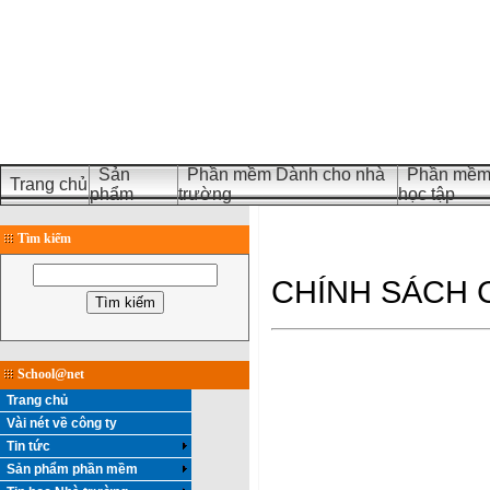
Sản
Phần mềm Dành cho nhà
Phần mềm 
Trang chủ
phẩm
trường
học tập
Tìm kiếm
CHÍNH SÁCH
School@net
Trang chủ
Vài nét về công ty
Tin tức
Sản phẩm phần mềm