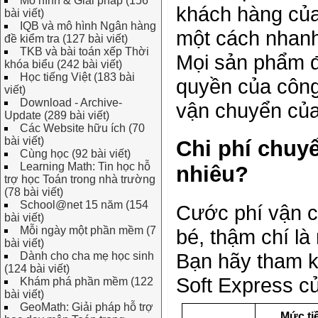
Mô hình & Giải pháp (156
khách hàng của
bài viết)
IQB và mô hình Ngân hàng
một cách nhanh 
đề kiểm tra (127 bài viết)
TKB và bài toán xếp Thời
Mọi sản phẩm đ
khóa biểu (242 bài viết)
Học tiếng Việt (183 bài
quyền của công
viết)
Download - Archive-
vận chuyển của
Update (289 bài viết)
Các Website hữu ích (70
bài viết)
Chi phí chuyể
Cùng học (92 bài viết)
Learning Math: Tin học hỗ
nhiêu?
trợ học Toán trong nhà trường
(78 bài viết)
School@net 15 năm (154
Cước phí vận c
bài viết)
Mỗi ngày một phần mềm (7
bé, thậm chí là
bài viết)
Bạn hãy tham k
Dành cho cha mẹ học sinh
(124 bài viết)
Soft Express củ
Khám phá phần mềm (122
bài viết)
GeoMath: Giải pháp hỗ trợ
Mức ti