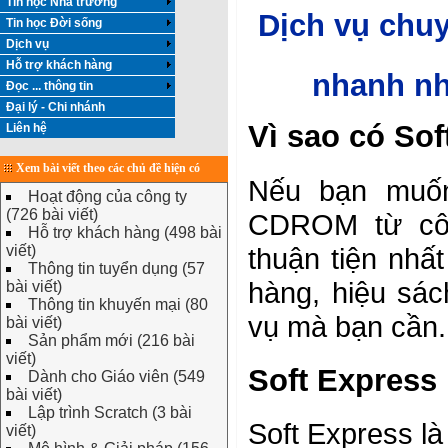
Tin học Nhà trường
Dịch vụ chu
Tin học Đời sống
Dịch vụ
Hỗ trợ khách hàng
nhanh nhấ
Đọc ... thông tin
Đại lý - Chi nhánh
Vì sao có So
Liên hệ
Xem bài viết theo các chủ đề hiện có
Nếu bạn muố
Hoạt động của công ty
(726 bài viết)
CDROM từ côn
Hỗ trợ khách hàng (498 bài
viết)
thuận tiện nhấ
Thông tin tuyển dụng (57
hàng, hiệu sách
bài viết)
Thông tin khuyến mại (80
vụ mà bạn cần.
bài viết)
Sản phẩm mới (216 bài
viết)
Soft Express 
Dành cho Giáo viên (549
bài viết)
Lập trình Scratch (3 bài
Soft Express l
viết)