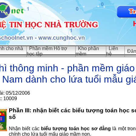
h cho nhà
Phần mềm Hỗ trợ
Kho phần
Liên
Đăn
học tập
mềm
hệ
hì thông minh - phần mềm giáo
t Nam dành cho lứa tuổi mẫu g
ài: 05/12/2006
c: 10009
Phần III: nhận biết các biểu tượng toán học 
số
Nhận biết các
biểu tượng toán học sơ đẳng
là một tron
chính cho lứa tuổi mấu giáo mầm non.