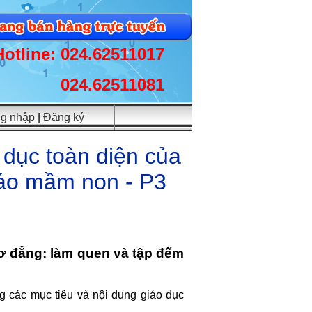
Hotline: 024.62511017
024.62511081
g nhập
|
Đăng ký
 dục toàn diện của
iáo mầm non - P3
sơ đẳng: làm quen và tập đếm
g các mục tiêu và nội dung giáo dục