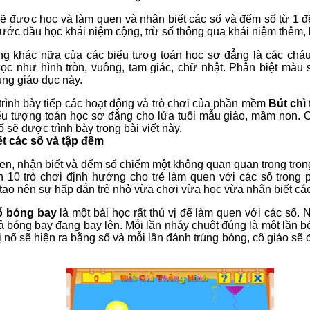
ẽ được học và làm quen và nhận biết các số và đếm số từ 1 đ
ước đầu học khái niệm cộng, trừ số thông qua khái niệm thêm, 
ng khác nữa của các biểu tượg toán học sơ đẳng là các cháu
học như hình tròn, vuông, tam giác, chữ nhật. Phân biệt màu 
ung giáo dục này.
 trình bày tiếp các hoạt động và trò chơi của phần mềm
Bút chì
ểu tượng toán học sơ đẳng cho lứa tuổi mẫu giáo, mầm non. Cá
ố sẽ được trình bày trong bài viết này.
ết các số và tập đếm
en, nhận biết và đếm số chiếm một không quan quan trọng tr
 10 trò chơi định hướng cho trẻ làm quen với các số trong 
ạo nên sự hấp dẫn trẻ nhỏ vừa chơi vừa học vừa nhận biết các 
ổ bóng bay
là một bài học rất thú vị để làm quen với các số.
ả bóng bay đang bay lên. Mỗi lần nháy chuột đúng là một lần 
 nổ sẽ hiện ra bằng số và mỗi lần đánh trúng bóng, cô giáo sẽ