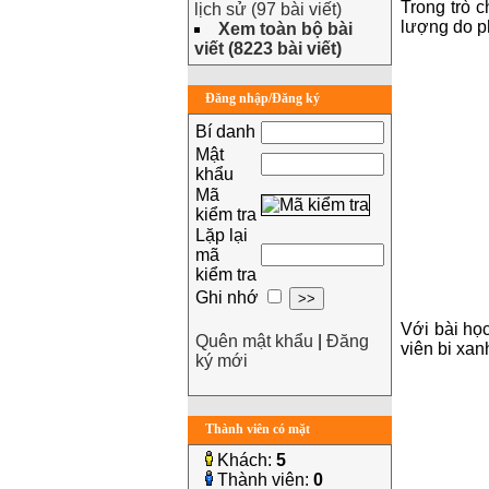
Trong trò c
lịch sử (97 bài viết)
lượng do p
Xem toàn bộ bài
viết (8223 bài viết)
Đăng nhập/Đăng ký
Bí danh
Mật
khẩu
Mã
kiểm tra
Lặp lại
mã
kiểm tra
Ghi nhớ
Với bài học
Quên mật khẩu
|
Đăng
viên bi xan
ký mới
Thành viên có mặt
Khách:
5
Thành viên:
0