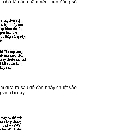
n nhỏ là cần châm nến theo đúng số
ềm đưa ra sau đó cần nháy chuột vào
viên bi này.