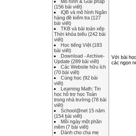
Mô hình & Giải pháp
(156 bài viết)
IQB và mô hình Ngân
hàng đề kiểm tra (127
bài viết)
TKB và bài toán xếp
Thời khóa biểu (242 bài
viết)
Học tiếng Việt (183
bài viết)
Download - Archive-
Với bài họ
Update (289 bài viết)
các ngọn n
Các Website hữu ích
(70 bài viết)
Cùng học (92 bài
viết)
Learning Math: Tin
học hỗ trợ học Toán
trong nhà trường (78 bài
viết)
School@net 15 năm
(154 bài viết)
Mỗi ngày một phần
mềm (7 bài viết)
Dành cho cha mẹ