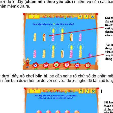
hơi dưới đây (
châm nến theo yêu cầu
) nhiệm vụ của các bạ
hần mềm đưa ra.
 dưới đây, trò chơi
bắn bi
, bé cần nghe rõ chữ số do phần m
h nằm bên dưới hòn bi đỏ với số vừa được nghe để làm nổ tung 