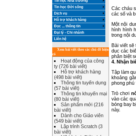
Tin học Nhà trường
Tin học Đời sống
Các cháu s
Dịch vụ
các số và b
Hỗ trợ khách hàng
Một nội du
Đọc ... thông tin
hình hình 
Đại lý - Chi nhánh
trong nội d
Liên hệ
Bài viết sẽ
Xem bài viết theo các chủ đề hiện
dục các bi
có
phân biệt s
Hoạt động của công
4. Nhận bi
ty (726 bài viết)
Hỗ trợ khách hàng
Tập làm qu
(498 bài viết)
khoảng gần
Thông tin tuyển dụng
phong phú t
(57 bài viết)
Trò chơi
n
Thông tin khuyến mại
vào các qu
(80 bài viết)
bóng bay bị
Sản phẩm mới (216
này.
bài viết)
Dành cho Giáo viên
(549 bài viết)
Lập trình Scratch (3
bài viết)