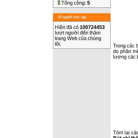
Tổng cộng:
5
Số người truy cập
Hiện đã có
100724453
lượt người đến thăm
trang Web của chúng
tôi.
Trong các b
do phần mề
lượng các 
Tóm lại cá