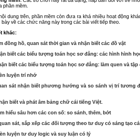
ông minh
. Các trò chơi này rất đa dạng, hấp dẫn đối với trẻ nh
ủa phần mềm.
nội dung trên, phần mềm còn đưa ra khá nhiều hoạt động khác
h bày về các chức năng này trong các bài viết tiếp theo.
ết khác:
m đồng hồ, quan sát thời gian và nhận biết các đồ vật
hận biết các biểu tượng toán học sơ đẳng: các hình hình họ
nhận biết các biểu tượng toán học sơ đẳng: làm quen và tập
èn luyện trí nhớ
an sát nhận biết phương hướng và so sánh vị trí tương đ
hận biết và phát âm bảng chữ cái tiếng Việt.
tìm hiểu sâu hơn các con số: so sánh, thêm, bớt
 quan sát, sắp xếp các đối tượng theo tư duy có sáng tạo c
èn luyện tư duy logic và suy luận có lý