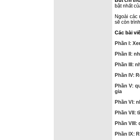
Bút chì th
bật nhất c
Ngoài các 
sẽ còn trìn
Các bài vi
Phần I: Xe
Phần II: n
Phần III: 
Phần IV: R
Phần V: qu
gia
Phần VI: n
Phần VII: 
Phần VIII:
Phần IX: R