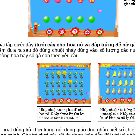
ài tập dưới đây (
tưới cây cho hoa nở và đập trứng để nở g
m đưa ra sau đó dùng chuột nháy đúng vào số lượng các nụ 
bông hoa hay số gà con theo yêu cầu.
c hoạt động trò chơi trong nội dung giáo dục nhận biết số chi