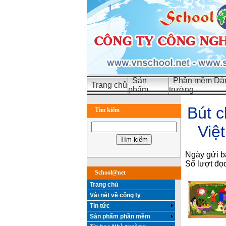
Sản
Phần mềm Dàn
Trang chủ
phẩm
trường
Bút c
Tìm kiếm
Việ
Ngày gửi b
Số lượt đọ
School@net
Trang chủ
Vài nét về công ty
Tin tức
Sản phẩm phần mềm