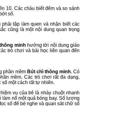
ến 10. Các cháu biết đếm và so sánh
bớt số.
 phải tập làm quen và nhận biết các
sắc cũng là một nội dung quan trọng
 thông minh
hướng tới nội dung giáo
c trò chơi và bài học liên quan đến
ong phần mềm
Bút chì thông minh
. Có
phần mềm. Các trò chơi rất đa dạng,
số một cách rất tự nhiên.
 Nhiệm vụ của trẻ là nháy chuột nhanh
bé làm nổ một quả bóng bay. Số lượng
 đọc số để bé nghe và quan sát chữ số