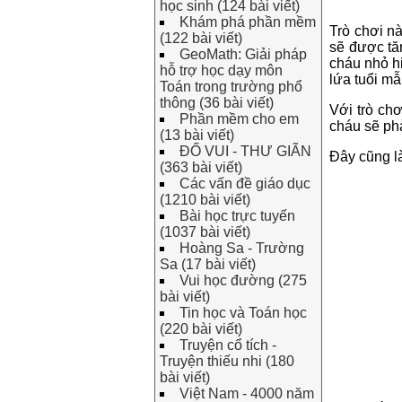
học sinh (124 bài viết)
Khám phá phần mềm
Trò chơi n
(122 bài viết)
sẽ được tăn
GeoMath: Giải pháp
cháu nhỏ hi
hỗ trợ học dạy môn
lứa tuổi mẫ
Toán trong trường phổ
thông (36 bài viết)
Với trò ch
Phần mềm cho em
cháu sẽ phả
(13 bài viết)
ĐỐ VUI - THƯ GIÃN
Đây cũng là
(363 bài viết)
Các vấn đề giáo dục
(1210 bài viết)
Bài học trực tuyến
(1037 bài viết)
Hoàng Sa - Trường
Sa (17 bài viết)
Vui học đường (275
bài viết)
Tin học và Toán học
(220 bài viết)
Truyện cổ tích -
Truyện thiếu nhi (180
bài viết)
Việt Nam - 4000 năm