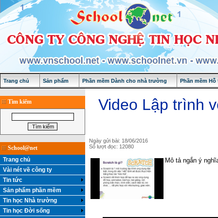
Trang chủ
Sản phẩm
Phần mềm Dành cho nhà trường
Phần mềm Hỗ t
Video Lập trình v
Tìm kiếm
Ngày gửi bài: 18/06/2016
Số lượt đọc: 12080
School@net
Trang chủ
Mô tả ngắn ý nghĩ
Vài nét về công ty
Tin tức
Sản phẩm phần mềm
Tin học Nhà trường
Tin học Đời sống