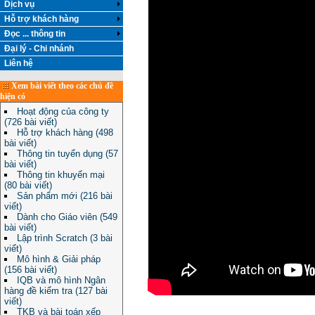
Dịch vụ
Hỗ trợ khách hàng
Đọc ... thông tin
Đại lý - Chi nhánh
Liên hệ
Xem bài viết theo các chủ đề
hiện có
Hoạt động của công ty
(726 bài viết)
Hỗ trợ khách hàng (498
bài viết)
Thông tin tuyển dụng (57
bài viết)
Thông tin khuyến mại
(80 bài viết)
Sản phẩm mới (216 bài
viết)
Dành cho Giáo viên (549
bài viết)
Lập trình Scratch (3 bài
viết)
Mô hình & Giải pháp
(156 bài viết)
IQB và mô hình Ngân
hàng đề kiểm tra (127 bài
viết)
TKB và bài toán xếp