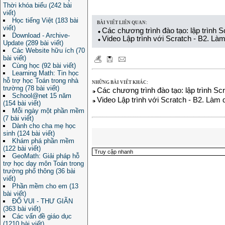
Thời khóa biểu (242 bài
viết)
Học tiếng Việt (183 bài
BÀI VIẾT LIÊN QUAN:
viết)
Các chương trình đào tạo: lập trình 
Download - Archive-
Video Lập trình với Scratch - B2. Làm
Update (289 bài viết)
Các Website hữu ích (70
bài viết)
Cùng học (92 bài viết)
Learning Math: Tin học
hỗ trợ học Toán trong nhà
NHỮNG BÀI VIẾT KHÁC:
trường (78 bài viết)
Các chương trình đào tạo: lập trình S
School@net 15 năm
Video Lập trình với Scratch - B2. Làm 
(154 bài viết)
Mỗi ngày một phần mềm
(7 bài viết)
Dành cho cha mẹ học
sinh (124 bài viết)
Khám phá phần mềm
(122 bài viết)
GeoMath: Giải pháp hỗ
trợ học dạy môn Toán trong
trường phổ thông (36 bài
viết)
Phần mềm cho em (13
bài viết)
ĐỐ VUI - THƯ GIÃN
(363 bài viết)
Các vấn đề giáo dục
(1210 bài viết)