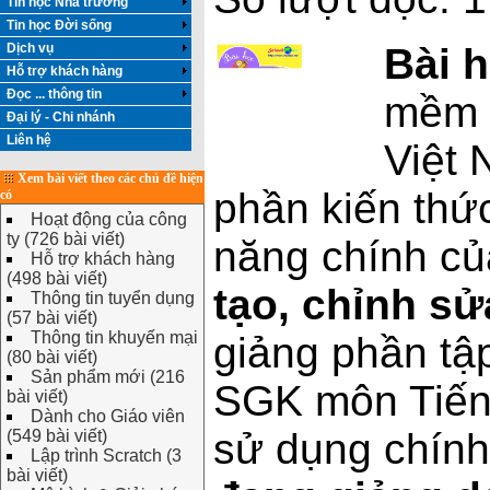
Tin học Nhà trường
Tin học Đời sống
Dịch vụ
Bài h
Hỗ trợ khách hàng
Đọc ... thông tin
mềm k
Đại lý - Chi nhánh
Liên hệ
Việt 
Xem bài viết theo các chủ đề hiện
phần kiến thức
có
Hoạt động của công
ty (726 bài viết)
năng chính c
Hỗ trợ khách hàng
(498 bài viết)
tạo, chỉnh sử
Thông tin tuyển dụng
(57 bài viết)
Thông tin khuyến mại
giảng phần tập
(80 bài viết)
Sản phẩm mới (216
SGK môn Tiếng
bài viết)
Dành cho Giáo viên
sử dụng chín
(549 bài viết)
Lập trình Scratch (3
bài viết)