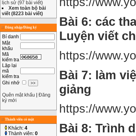
https://www.
lịch sử (97 bài viết)
Xem toàn bộ bài
viết (8223 bài viết)
Bài 6: các th
Đăng nhập/Đăng ký
Luyện viết c
Bí danh
Mật
khẩu
https://www.
Mã
kiểm tra
Lặp lại
Bài 7: làm vi
mã
kiểm tra
Ghi nhớ
giảng
Quên mật khẩu
|
Đăng
ký mới
https://www.
Thành viên có mặt
Bài 8: Trình 
Khách:
4
Thành viên:
0