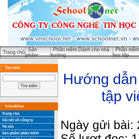
Sản
Phần mềm Dành cho nhà
Phần mềm 
Trang chủ
phẩm
trường
học tập
Tìm kiếm
Hướng dẫn 
tập v
School@net
Trang chủ
Vài nét về công ty
Ngày gửi bài:
Tin tức
Sản phẩm phần mềm
Số lượt đọc: 