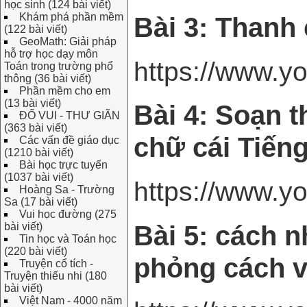
học sinh (124 bài viết)
Khám phá phần mềm
Bài 3: Thanh
(122 bài viết)
GeoMath: Giải pháp
hỗ trợ học dạy môn
https://www.
Toán trong trường phổ
thông (36 bài viết)
Phần mềm cho em
(13 bài viết)
Bài 4: Soạn 
ĐỐ VUI - THƯ GIÃN
(363 bài viết)
chữ cái Tiếng
Các vấn đề giáo dục
(1210 bài viết)
Bài học trực tuyến
(1037 bài viết)
https://www.
Hoàng Sa - Trường
Sa (17 bài viết)
Vui học đường (275
Bài 5: cách 
bài viết)
Tin học và Toán học
(220 bài viết)
phỏng cách v
Truyện cổ tích -
Truyện thiếu nhi (180
bài viết)
Việt Nam - 4000 năm