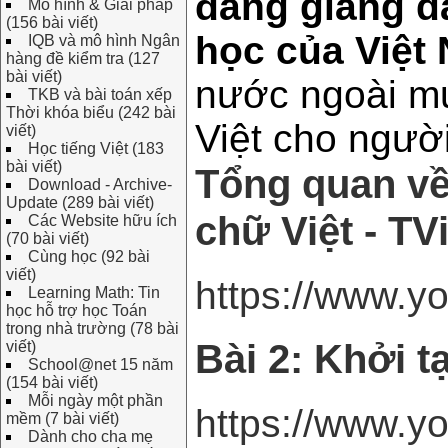
đang giảng d
Mô hình & Giải pháp
(156 bài viết)
học của Việt
IQB và mô hình Ngân
hàng đề kiểm tra (127
bài viết)
nước ngoài mu
TKB và bài toán xếp
Thời khóa biểu (242 bài
Việt cho người
viết)
Học tiếng Việt (183
bài viết)
Tổng quan về
Download - Archive-
Update (289 bài viết)
chữ Việt - TV
Các Website hữu ích
(70 bài viết)
Cùng học (92 bài
viết)
https://www.
Learning Math: Tin
học hỗ trợ học Toán
trong nhà trường (78 bài
Bài 2: Khởi t
viết)
School@net 15 năm
(154 bài viết)
Mỗi ngày một phần
https://www.
mềm (7 bài viết)
Dành cho cha mẹ