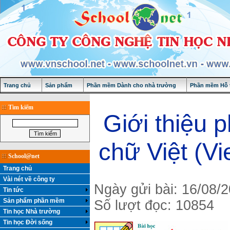
Trang chủ
Sản phẩm
Phần mềm Dành cho nhà trường
Phần mềm Hỗ t
Tìm kiếm
Giới thiệu 
chữ Việt (V
School@net
Trang chủ
Vài nét về công ty
Ngày gửi bài: 16/08/
Tin tức
Sản phẩm phần mềm
Số lượt đọc: 10854
Tin học Nhà trường
Tin học Đời sống