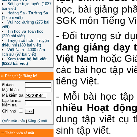
Bài học trực tuyến (1037
học, bài giảng phầ
bài viết)
Hoàng Sa - Trường Sa
SGK môn Tiếng Việ
(17 bài viết)
Vui học đường (275 bài
viết)
Tin học và Toán học
- Đối tượng sử d
(220 bài viết)
Truyện cổ tích - Truyện
đang giảng dạy 
thiếu nhi (180 bài viết)
Việt Nam - 4000 năm
lịch sử (97 bài viết)
Việt Nam
hoặc Giá
Xem toàn bộ bài viết
(8223 bài viết)
các bài học tập v
Đăng nhập/Đăng ký
tiếng Việt.
Bí danh
Mật khẩu
- Mỗi bài học tập 
Mã kiểm tra
Lặp lại mã
nhiều Hoạt động
kiểm tra
Ghi nhớ
dung tập viết cụ
Quên mật khẩu
|
Đăng ký mới
sinh tập viết.
Thành viên có mặt