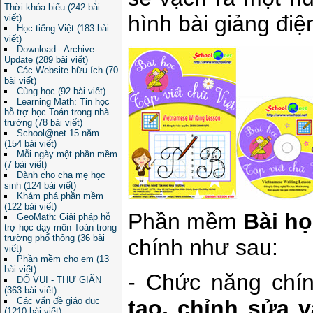
Thời khóa biểu (242 bài
hình bài giảng điệ
viết)
Học tiếng Việt (183 bài
viết)
Download - Archive-
Update (289 bài viết)
Các Website hữu ích (70
bài viết)
Cùng học (92 bài viết)
Learning Math: Tin học
hỗ trợ học Toán trong nhà
trường (78 bài viết)
School@net 15 năm
(154 bài viết)
Mỗi ngày một phần mềm
(7 bài viết)
Dành cho cha mẹ học
sinh (124 bài viết)
Khám phá phần mềm
(122 bài viết)
Phần mềm
Bài họ
GeoMath: Giải pháp hỗ
trợ học dạy môn Toán trong
trường phổ thông (36 bài
chính như sau:
viết)
Phần mềm cho em (13
bài viết)
- Chức năng chí
ĐỐ VUI - THƯ GIÃN
(363 bài viết)
Các vấn đề giáo dục
tạo, chỉnh sửa và
(1210 bài viết)