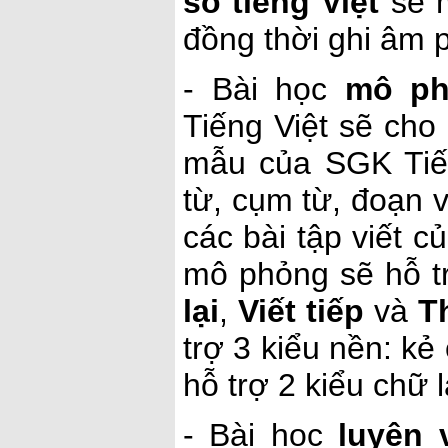
số tiếng Việt
sẽ m
đồng thời ghi âm 
- Bài học
mô ph
Tiếng Việt sẽ cho
mẫu của SGK Tiế
từ, cụm từ, đoạn 
các bài tập viết c
mô phỏng sẽ hỗ t
lại
,
Viết tiếp
và
T
trợ 3 kiểu nền: k
hỗ trợ 2 kiểu chữ là
- Bài học
luyện 