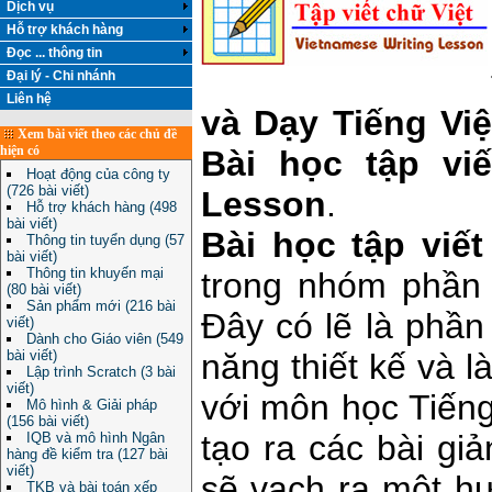
Dịch vụ
Hỗ trợ khách hàng
Đọc ... thông tin
Đại lý - Chi nhánh
Liên hệ
và Dạy Tiếng Việ
Xem bài viết theo các chủ đề
hiện có
Bài học tập viế
Hoạt động của công ty
(726 bài viết)
Lesson
.
Hỗ trợ khách hàng (498
bài viết)
Bài học tập viết
Thông tin tuyển dụng (57
bài viết)
Thông tin khuyến mại
trong nhóm phần 
(80 bài viết)
Sản phẩm mới (216 bài
Đây có lẽ là phầ
viết)
Dành cho Giáo viên (549
bài viết)
năng thiết kế và l
Lập trình Scratch (3 bài
viết)
với môn học Tiến
Mô hình & Giải pháp
(156 bài viết)
tạo ra các bài gi
IQB và mô hình Ngân
hàng đề kiểm tra (127 bài
viết)
sẽ vạch ra một hư
TKB và bài toán xếp