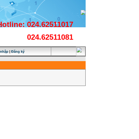
Hotline: 024.62511017
024.62511081
 nhập
|
Đăng ký