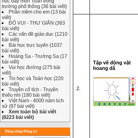
học dạy môn Toán trong
trường phổ thông (36 bài viết)
Phần mềm cho em (13 bài
viết)
ĐỐ VUI - THƯ GIÃN (363
bài viết)
Các vấn đề giáo dục (1210
bài viết)
Bài học trực tuyến (1037
bài viết)
Hoàng Sa - Trường Sa (17
bài viết)
Tập vẽ động vật
Vui học đường (275 bài
hoang dã
viết)
Tin học và Toán học (220
bài viết)
2.
Truyện cổ tích - Truyện
thiếu nhi (180 bài viết)
Việt Nam - 4000 năm lịch
sử (97 bài viết)
Xem toàn bộ bài viết
(8223 bài viết)
Đăng nhập/Đăng ký