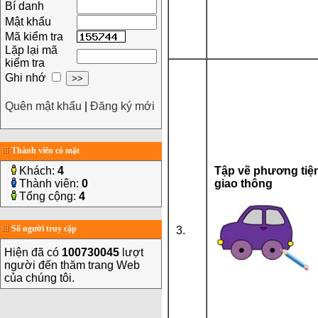
Bí danh
Mật khẩu
Mã kiểm tra
Lặp lại mã
kiểm tra
Ghi nhớ
Quên mật khẩu
|
Đăng ký mới
Thành viên có mặt
Khách:
4
Tập vẽ phương tiệ
Thành viên:
0
giao thông
Tổng cộng:
4
Số người truy cập
3.
Hiện đã có
100730045
lượt
người đến thăm trang Web
của chúng tôi.