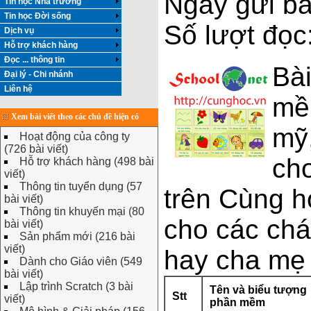
Ngày gửi bà
Tin học Nhà trường
Tin học Đời sống
Số lượt đọc
Dịch vụ
Hỗ trợ khách hàng
Đọc ... thông tin
Bài
Đại lý - Chi nhánh
Liên hệ
mề
Xem bài viết theo các chủ đề hiện có
mỹ,
Hoạt động của công ty
(726 bài viết)
ch
Hỗ trợ khách hàng (498 bài
viết)
Thông tin tuyển dụng (57
trên Cùng 
bài viết)
Thông tin khuyến mại (80
cho các chá
bài viết)
Sản phẩm mới (216 bài
viết)
hay cha mẹ
Dành cho Giáo viên (549
bài viết)
Lập trình Scratch (3 bài
Tên và biểu tượng
Stt
viết)
phần mềm