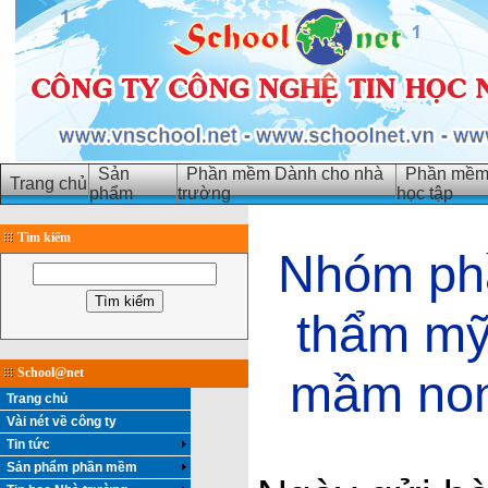
Sản
Phần mềm Dành cho nhà
Phần mềm 
Trang chủ
phẩm
trường
học tập
Tìm kiếm
Nhóm phầ
thẩm mỹ:
School@net
mầm non
Trang chủ
Vài nét về công ty
Tin tức
Sản phẩm phần mềm