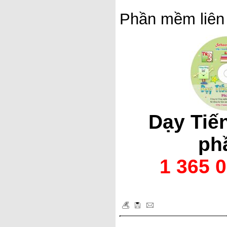
Phần mềm liên
Dạy Tiến
ph
1 365 