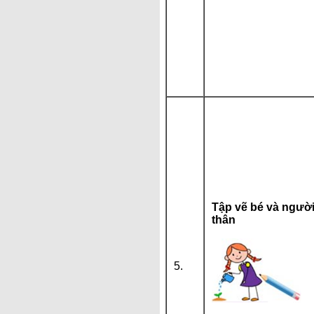
Tập vẽ bé và ngườ
thân
5.