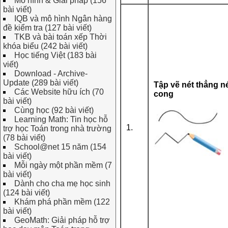
Mô hình & Giải pháp (156
bài viết)
IQB và mô hình Ngân hàng
đề kiểm tra (127 bài viết)
TKB và bài toán xếp Thời
khóa biểu (242 bài viết)
Học tiếng Việt (183 bài
viết)
Download - Archive-
Update (289 bài viết)
Tập vẽ nét thẳng n
Các Website hữu ích (70
cong
bài viết)
Cùng học (92 bài viết)
Learning Math: Tin học hỗ
1.
trợ học Toán trong nhà trường
(78 bài viết)
School@net 15 năm (154
bài viết)
Mỗi ngày một phần mềm (7
bài viết)
Dành cho cha mẹ học sinh
(124 bài viết)
Khám phá phần mềm (122
bài viết)
GeoMath: Giải pháp hỗ trợ