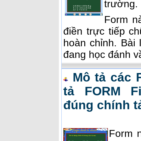
trường.
Form nà
điền trực tiếp c
hoàn chỉnh. Bài 
đang học đánh vầ
Mô tả các 
tả FORM Fi
đúng chính t
Form n