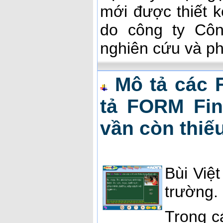
mới được thiết 
do công ty Cô
nghiên cứu và phá
Mô tả các 
tả FORM Find
vần còn thiế
Bùi Việ
trường.
Trong c