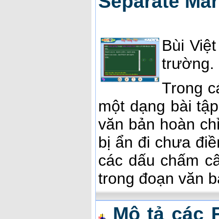
Separate Ma
Bùi Việ
trường.
Trong c
một dạng bài tập
văn bản hoàn ch
bị ẩn đi chưa điề
các dấu chấm câ
trong đoạn văn b
Mô tả các 