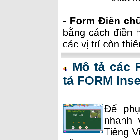
-
Form Điền chữ 
bằng cách điền h
các vị trí còn thi
Mô tả các 
tả FORM Inse
Để phụ
nhanh 
Tiếng V