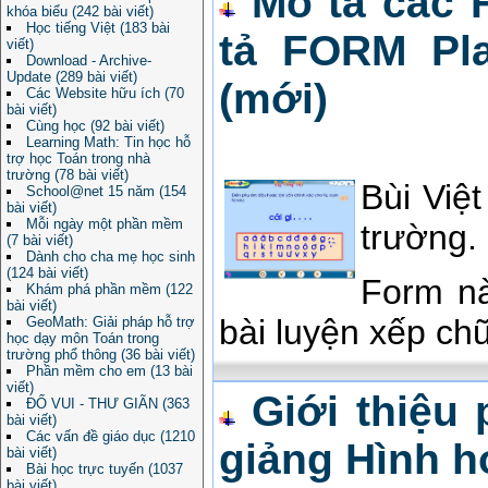
Mô tả các 
khóa biểu (242 bài viết)
Học tiếng Việt (183 bài
tả FORM Pla
viết)
Download - Archive-
Update (289 bài viết)
(mới)
Các Website hữu ích (70
bài viết)
Cùng học (92 bài viết)
Learning Math: Tin học hỗ
trợ học Toán trong nhà
trường (78 bài viết)
Bùi Việ
School@net 15 năm (154
bài viết)
Mỗi ngày một phần mềm
trường.
(7 bài viết)
Dành cho cha mẹ học sinh
(124 bài viết)
Form nà
Khám phá phần mềm (122
bài viết)
bài luyện xếp ch
GeoMath: Giải pháp hỗ trợ
học dạy môn Toán trong
trường phổ thông (36 bài viết)
Phần mềm cho em (13 bài
viết)
Giới thiệu
ĐỐ VUI - THƯ GIÃN (363
bài viết)
Các vấn đề giáo dục (1210
giảng Hình h
bài viết)
Bài học trực tuyến (1037
bài viết)