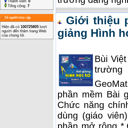
Thành viên:
0
Tổng cộng:
7
Giới thiệu
Số người truy cập
Hiện đã có
100725805
lượt
giảng Hình h
người đến thăm trang Web
của chúng tôi.
Bùi Việ
trường
GeoMat
phần mềm Bài gi
Chức năng chín
dùng (giáo viên)
phần mở rộng *