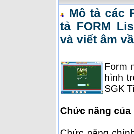
Mô tả các 
tả FORM List
và viết âm v
Form n
hình t
SGK Ti
Chức năng của
Chức năng chính