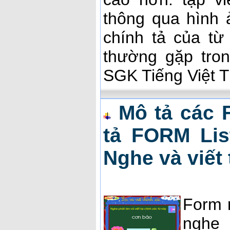
thông qua hình 
chính tả của từ
thường gặp tron
SGK Tiếng Việt T
Mô tả các 
tả FORM List
Nghe và viết
Form n
nghe 