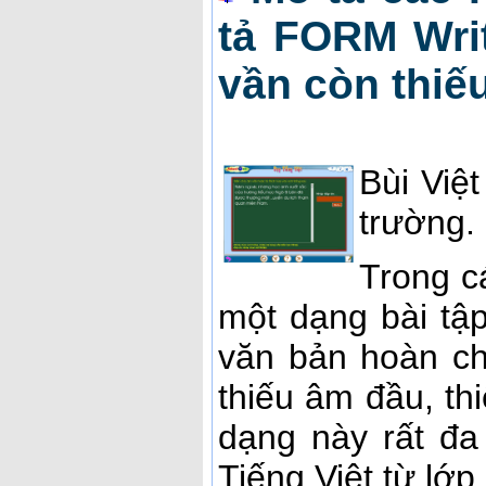
tả FORM Writ
vần còn thiế
Bùi Việ
trường.
Trong c
một dạng bài tập
văn bản hoàn chỉ
thiếu âm đầu, thi
dạng này rất đa
Tiếng Việt từ lớp