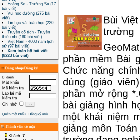
Hoàng Sa - Trường Sa (17
bài viết)
Vui học đường (275 bài
Bùi Việ
viết)
Tin học và Toán học (220
bài viết)
trường
Truyện cổ tích - Truyện
thiếu nhi (180 bài viết)
Việt Nam - 4000 năm lịch
GeoMat
sử (97 bài viết)
Xem toàn bộ bài viết
(8223 bài viết)
phần mềm Bài gi
Chức năng chín
Đăng nhập/Đăng ký
Bí danh
dùng (giáo viên)
Mật khẩu
Mã kiểm tra
phần mở rộng *
Lặp lại mã
kiểm tra
bài giảng hình h
Ghi nhớ
một khái niệm m
Quên mật khẩu
|
Đăng ký mới
giảng môn Toán
Thành viên có mặt
Khách:
7
trường đang nghi