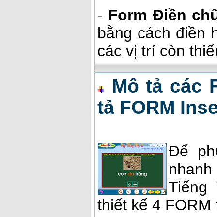
-
Form Điền chữ 
bằng cách điền h
các vị trí còn thi
Mô tả các 
tả FORM Inse
Để ph
nhanh 
Tiếng
thiết kế 4 FORM 