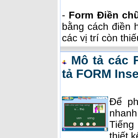
-
Form Điền chữ 
bằng cách điền h
các vị trí còn thi
Mô tả các 
tả FORM Inse
Để ph
nhanh
Tiếng
thiết 