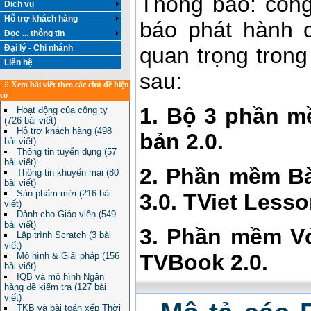
Thông báo: công
Dịch vụ
Hỗ trợ khách hàng
báo phát hành 
Đọc ... thông tin
Đại lý - Chi nhánh
quan trọng tron
Liên hệ
sau:
Xem bài viết theo các chủ đề hiện
có
1. Bộ 3 phần mề
Hoạt động của công ty
(726 bài viết)
Hỗ trợ khách hàng (498
bản 2.0.
bài viết)
Thông tin tuyển dụng (57
bài viết)
2. Phần mềm Bài
Thông tin khuyến mại (80
bài viết)
Sản phẩm mới (216 bài
3.0. TViet Lesso
viết)
Dành cho Giáo viên (549
bài viết)
3. Phần mềm Vở 
Lập trình Scratch (3 bài
viết)
TVBook 2.0.
Mô hình & Giải pháp (156
bài viết)
IQB và mô hình Ngân
hàng đề kiểm tra (127 bài
viết)
TKB và bài toán xếp Thời