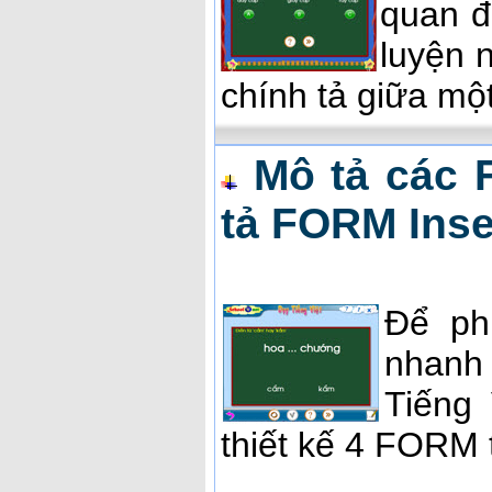
quan đế
luyện 
chính tả giữa một
Mô tả các 
tả FORM Inse
Để ph
nhanh 
Tiếng
thiết kế 4 FORM 