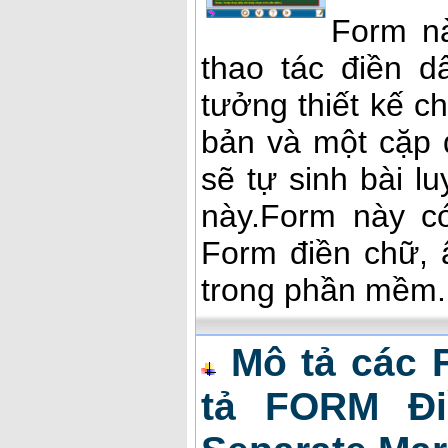
Form nà
thao tác điền 
tưởng thiết kế c
bản và một cặp
sẽ tự sinh bài l
này.Form này có
Form điền chữ, 
trong phần mềm.
Mô tả các 
tả FORM Đi