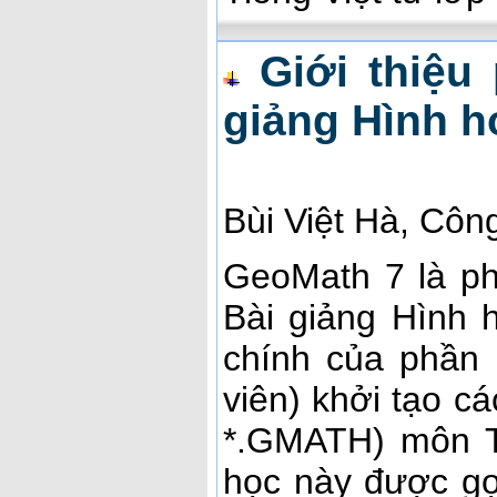
Giới thiệu
giảng Hình h
Bùi Việt Hà, Côn
GeoMath 7 là p
Bài giảng Hình 
chính của phần
viên) khởi tạo c
*.GMATH) môn To
học này được gọ