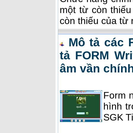
một từ còn thiế
còn thiếu của từ 
Mô tả các 
tả FORM Writ
âm vần chính
Form n
hình t
SGK Ti