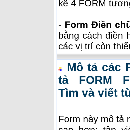
kế 4 FORM tương
-
Form Điền chữ 
bằng cách điền h
các vị trí còn thi
Mô tả các 
tả FORM Fin
Tìm và viết t
Form này mô tả m
cao hơn: tập vi