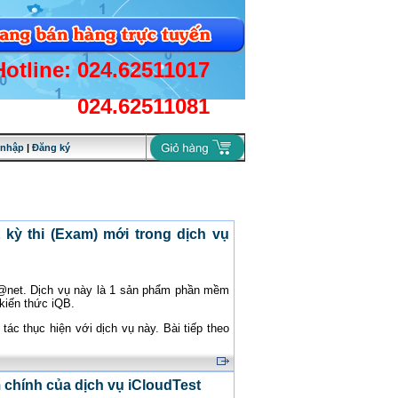
Hotline: 024.62511017
024.62511081
 nhập
|
Đăng ký
 kỳ thi (Exam) mới trong dịch vụ
l@net. Dịch vụ này là 1 sản phẩm phần mềm
kiến thức iQB.
ác thục hiện với dịch vụ này. Bài tiếp theo
m chính của dịch vụ iCloudTest