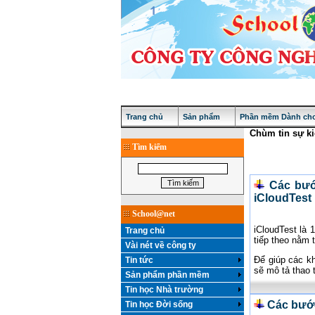
Trang chủ
Sản phẩm
Phần mềm Dành cho
Chùm tin sự ki
Tìm kiếm
Các bước
iCloudTest
School@net
iCloudTest là
Trang chủ
tiếp theo nằm 
Vài nét về công ty
Để giúp các kh
Tin tức
sẽ mô tả thao t
Sản phẩm phần mềm
Tin học Nhà trường
Các bước
Tin học Đời sống