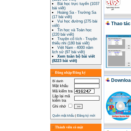
Bài học trực tuyến (1037
bài viết)
Hoàng Sa - Trường Sa
(17 bài viết)
Vui học đường (275 bài
Thao tác
viết)
Tin học và Toán học
(220 bài viết)
Truyện cổ tích - Truyện
thiếu nhi (180 bài viết)
Việt Nam - 4000 năm
lịch sử (97 bài viết)
Xem toàn bộ bài viết
(8223 bài viết)
Đăng nhập/Đăng ký
Download
Bí danh
Mật khẩu
Mã kiểm tra
Lặp lại mã
kiểm tra
Ghi nhớ
Quên mật khẩu
|
Đăng ký mới
Thành viên có mặt