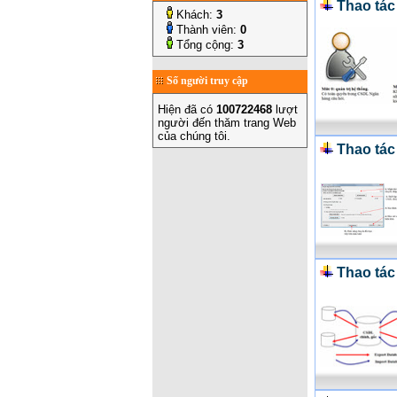
Thao tác
Khách:
3
Thành viên:
0
Tổng cộng:
3
Số người truy cập
Hiện đã có
100722468
lượt
người đến thăm trang Web
của chúng tôi.
Thao tác
Thao tác