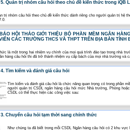
 5. Quản trị nhóm câu hỏi theo chủ đề kiến thức trong iQB L
 trị nhóm câu hỏi theo chủ đề kiến thức dành riêng cho người quản trị hệ 
.0.
BÁO HỘI THẢO GIỚI THIỆU BỘ PHẦN MỀM NGÂN HÀNG
VIÊN CÁC TRƯỜNG THCS VÀ THPT TRÊN ĐỊA BÀN TỈNH 
thức là một trong hai nhiệm vụ chính của mọi quá trình đào tạo trong nhà trườ
 ngân hàng câu hỏi thi đã trở thành nhiệm vụ cấp bách của mọi nhà trường và c
 4. Tìm kiếm và đánh giá câu hỏi
Tìm kiếm và đánh giá câu hỏi là chức năng quan trọng có trong phần 
người quản trị CSDL ngân hàng câu hỏi mức Nhà trường, Phòng hoặc 
CSDL có thể thực hiện các công việc sau:
 3. Chuyển câu hỏi tạm thời sang chính thức
Như chúng ta đã biết trong mỗi CSDL Ngân hàng câu hỏi có 2 khu vực l