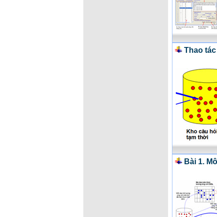
Thao tác
Bài 1. M