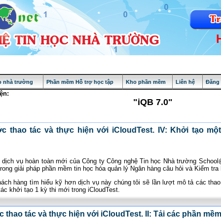
 nhà trường
Phần mềm Hỗ trợ học tập
Kho phần mềm
Liên hệ
Đăng
ện:
"iQB 7.0"
 thao tác và thực hiện với iCloudTest. IV: Khởi tạo một
 1 dịch vụ hoàn toàn mới của Công ty Công nghệ Tin học Nhà trường Schoo
trong giải pháp phần mềm tin học hóa quản lý Ngân hàng câu hỏi và Kiểm tra 
ách hàng tìm hiểu kỹ hơn dịch vụ này chúng tôi sẽ lần lượt mô tả các thao t
ác khởi tạo 1 kỳ thi mới trong iCloudTest.
 thao tác và thực hiện với iCloudTest. II: Tải các phần mề