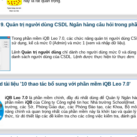
này là rất quan trọng.
 9. Quản trị người dùng CSDL Ngân hàng câu hỏi trong p
Trong phần mềm iQB Leo 7.0, các chức năng quản trị người dùng CSD
sử dụng, kể cả mức 0 (Admin) và mức 1 (xem và nhập dữ liệu).
Lệnh
Quản trị người dùng
chỉ dành cho người dùng mức 0 và dùng đ
danh sách người dùng của CSDL. Lệnh được thực hiện từ thực đơn:
 tài liệu '10 thao tác bổ sung với phần mềm iQB Leo 7.0'
iQB Leo 7.0
là phần mềm chính, đầy đủ nhất dùng để Quản lý Ngân hàng
phần mềm
iQB
của Công ty Công nghệ tin học Nhà trường School@net.
trường, các Sở, Phòng Giáo dục, các Phòng Đào tạo, các Khoa, Bộ mô
năng chính và quan trọng nhất của phần mềm này là khởi tạo và quản l
thức, từ đó thiết lập các đề kiểm tra cho các công việc kiểm tra, đánh gi