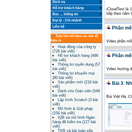
Dịch vụ
Hỗ trợ khách hàng
iCloudTest là
tiếp theo nằm 
Đọc ... thông tin
Đại lý - Chi nhánh
Liên hệ
Phần mềm
Xem bài viết theo các chủ đề
hiện có
Video phần mề
Hoạt động của công ty
(726 bài viết)
Phần mềm
Hỗ trợ khách hàng (498
bài viết)
Thông tin tuyển dụng (57
bài viết)
Video hướng d
Thông tin khuyến mại
(80 bài viết)
Sản phẩm mới (216 bài
Bài 3: N
viết)
Dành cho Giáo viên (549
bài viết)
Bùi Việt Hà, C
Lập trình Scratch (3 bài
viết)
Mô hình & Giải pháp
(156 bài viết)
IQB và mô hình Ngân
hàng đề kiểm tra (127 bài
viết)
TKB và bài toán xếp