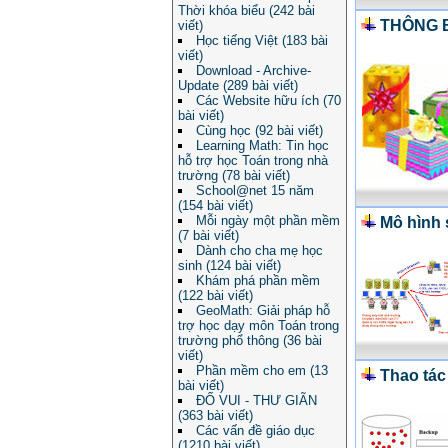
Thời khóa biểu (242 bài
THÔNG B
viết)
Học tiếng Việt (183 bài
viết)
Download - Archive-
Update (289 bài viết)
Các Website hữu ích (70
bài viết)
Cùng học (92 bài viết)
Learning Math: Tin học
hỗ trợ học Toán trong nhà
trường (78 bài viết)
School@net 15 năm
(154 bài viết)
Mỗi ngày một phần mềm
Mô hình 
(7 bài viết)
Dành cho cha mẹ học
sinh (124 bài viết)
Khám phá phần mềm
(122 bài viết)
GeoMath: Giải pháp hỗ
trợ học dạy môn Toán trong
trường phổ thông (36 bài
viết)
Phần mềm cho em (13
Thao tác
bài viết)
ĐỐ VUI - THƯ GIÃN
(363 bài viết)
Các vấn đề giáo dục
(1210 bài viết)