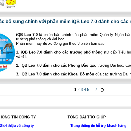
tác bổ sung chính với phần mềm iQB Leo 7.0 dành cho các 
iQB Leo 7.0
là phiên bản chính của phần mềm Quản lý Ngân hàng
trường phổ thông và đại học.
Phần mềm này được đóng gói theo 3 phiên bản sau:
1. iQB Leo 7.0 dành cho các trường phổ thông
(từ cấp Tiểu h
và ĐT.
2. iQB Leo 7.0 dành cho các Phòng Đào tạo
, trường Đại học, Ca
3. iQB Leo 7.0 dành cho các Khoa, Bộ môn
của các trường Đại 
1
2
3
4
5
...
7
HÔNG TIN CÔNG TY
TỔNG ĐÀI TRỢ GIÚP
Giới thiệu về công ty
Trang thông tin hỗ trợ khách hàng