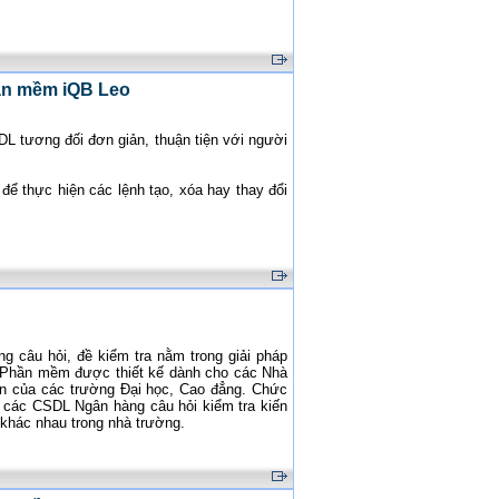
hần mềm iQB Leo
L tương đối đơn giản, thuận tiện với người
ể thực hiện các lệnh tạo, xóa hay thay đổi
 câu hỏi, đề kiểm tra nằm trong giải pháp
 Phần mềm được thiết kế dành cho các Nhà
n của các trường Đại học, Cao đẳng. Chức
ý các CSDL Ngân hàng câu hỏi kiểm tra kiến
á khác nhau trong nhà trường.