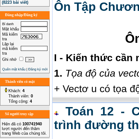
(8223 bài viết)
Ôn Tập Chương
Đăng nhập/Đăng ký
Bí danh
Mật khẩu
Ôn
Mã kiểm
tra
Lặp lại
mã kiểm
tra
I - Kiến thức cần
Ghi nhớ
Quên mật khẩu
|
Đăng ký mới
1.
Tọa độ của vect
Thành viên có mặt
+ Vectơ u có tọa đ
Khách:
4
Thành viên:
0
Tổng cộng:
4
Toán 12 - C
Số người truy cập
trình đường t
Hiện đã có
100741940
lượt người đến thăm
trang Web của chúng tôi.