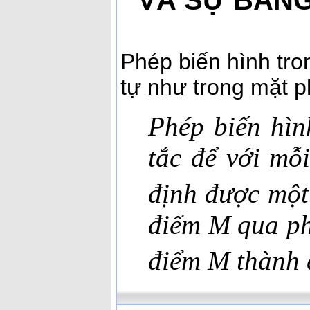
VÀ SỰ BẰNG
Phép biến hình tr
tự như trong mặt p
Phép biến hìn
tắc để với mỗ
định được mộ
điểm M qua phé
điểm M thành