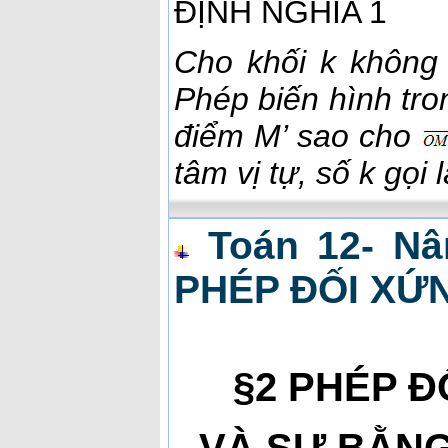
ĐỊNH NGHĨA 1
Cho khối k không
Phép biến hình tr
điểm M’ sao cho
tâm vị tự, số k gọi là
Toán 12- Nâ
PHÉP ĐỐI XỨ
§2 PHÉP 