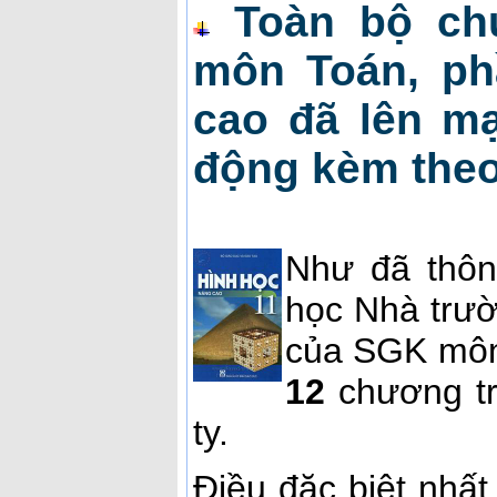
Toàn bộ ch
môn Toán, ph
cao đã lên mạ
động kèm the
Như đã thôn
học Nhà trườ
của SGK môn
12
chương t
ty.
Điều đặc biệt nhất