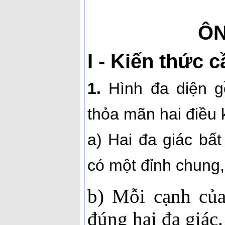
ÔN
I - Kiến thức 
1.
Hình đa diện g
thỏa mãn hai điều k
a) Hai đa giác bấ
có một đỉnh chung
b) Mỗi cạnh của
đúng hai đa giác.