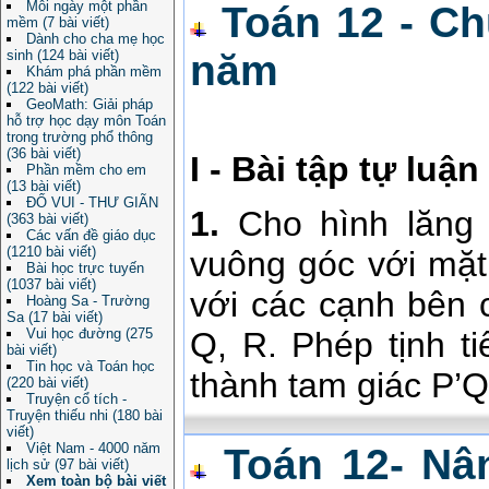
Mỗi ngày một phần
Toán 12 - Ch
mềm (7 bài viết)
Dành cho cha mẹ học
sinh (124 bài viết)
năm
Khám phá phần mềm
(122 bài viết)
GeoMath: Giải pháp
hỗ trợ học dạy môn Toán
trong trường phổ thông
(36 bài viết)
I - Bài tập tự luận
Phần mềm cho em
(13 bài viết)
ĐỐ VUI - THƯ GIÃN
1.
Cho hình lăng 
(363 bài viết)
Các vấn đề giáo dục
(1210 bài viết)
vuông góc với mặt
Bài học trực tuyến
(1037 bài viết)
với các cạnh bên c
Hoàng Sa - Trường
Sa (17 bài viết)
Vui học đường (275
Q, R. Phép tịnh t
bài viết)
Tin học và Toán học
thành tam giác P’Q
(220 bài viết)
Truyện cổ tích -
Truyện thiếu nhi (180 bài
viết)
Việt Nam - 4000 năm
Toán 12- Nân
lịch sử (97 bài viết)
Xem toàn bộ bài viết