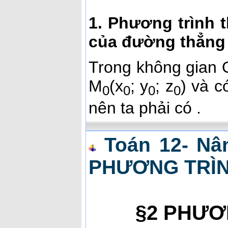
1. Phương trình 
của đường thẳng
Trong không gian 
M
(x
; y
; z
) và 
0
0
0
0
nên ta phải có .
Toán 12- Nân
PHƯƠNG TRÌ
§2 PHƯƠ