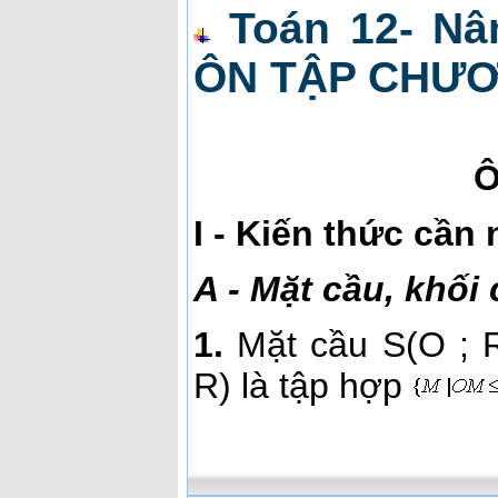
Toán 12- Nâ
ÔN TẬP CHƯƠ
Ô
I - Kiến thức cần
A - Mặt cầu, khối
1.
Mặt cầu S(O ; R
R) là tập hợp