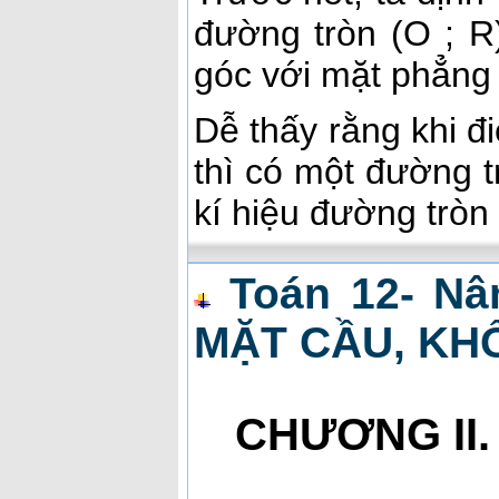
đường tròn (O ; R
góc với mặt phẳng
Dễ thấy rằng khi 
thì có một đường t
kí hiệu đường tròn
Toán 12- Nâ
MẶT CẦU, KH
CHƯƠNG II.