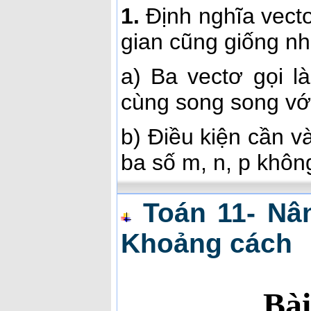
1.
Định nghĩa vectơ
gian cũng giống nh
a) Ba vectơ gọi l
cùng song song vớ
b) Điều kiện cần v
ba số m, n, p khôn
Toán 11- Nân
Khoảng cách
Bài