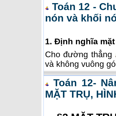
Toán 12 - Chư
nón và khối n
1. Định nghĩa mặ
Cho đường thẳng
và không vuông gó
Toán 12- Nâ
MẶT TRỤ, HÌN