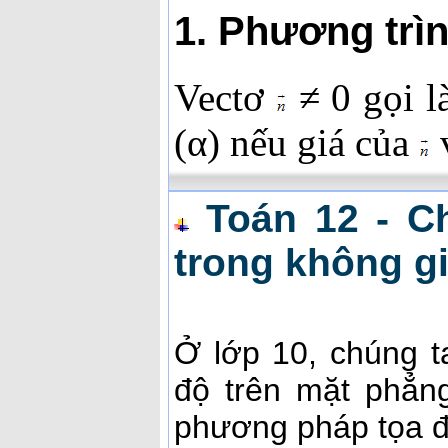
1. Phương trì
Vectơ
≠ 0 gọi 
(α) nếu giá của
v
Toán 12 - Ch
trong không gi
Ở lớp 10, chúng 
độ trên mặt phẳn
phương pháp tọa đ