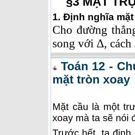
§3 MẶT TRỤ
1. Định nghĩa mặt
Cho đường thẳn
song với
∆
, cách
Toán 12 - Ch
mặt tròn xoay
Mặt cầu là một tr
xoay mà ta sẽ nói 
Trước hết, ta định