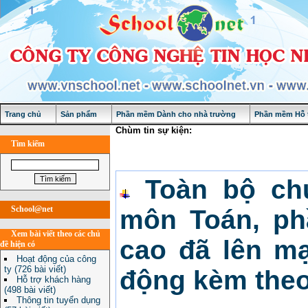
Trang chủ
Sản phẩm
Phần mềm Dành cho nhà trường
Phần mềm Hỗ t
Chùm tin sự kiện:
Tìm kiếm
Toàn bộ ch
School@net
môn Toán, ph
Xem bài viết theo các chủ
cao đã lên mạ
đề hiện có
Hoạt động của công
ty (726 bài viết)
động kèm the
Hỗ trợ khách hàng
(498 bài viết)
Thông tin tuyển dụng