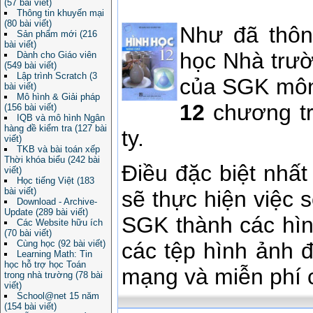
(57 bài viết)
Thông tin khuyến mại
(80 bài viết)
Như đã thôn
Sản phẩm mới (216
bài viết)
học Nhà trườ
Dành cho Giáo viên
(549 bài viết)
Lập trình Scratch (3
của SGK môn
bài viết)
Mô hình & Giải pháp
12
chương t
(156 bài viết)
IQB và mô hình Ngân
hàng đề kiểm tra (127 bài
ty.
viết)
TKB và bài toán xếp
Thời khóa biểu (242 bài
Điều đặc biệt nhất
viết)
Học tiếng Việt (183
bài viết)
sẽ thực hiện việc 
Download - Archive-
Update (289 bài viết)
SGK thành các hìn
Các Website hữu ích
(70 bài viết)
Cùng học (92 bài viết)
các tệp hình ảnh
Learning Math: Tin
học hỗ trợ học Toán
mạng và miễn phí c
trong nhà trường (78 bài
viết)
School@net 15 năm
(154 bài viết)