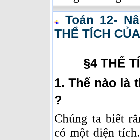
Toán 12- Nâ
THỂ TÍCH CỦA
§4 THỂ T
1. Thế nào là 
?
Chúng ta biết r
có một diện tíc