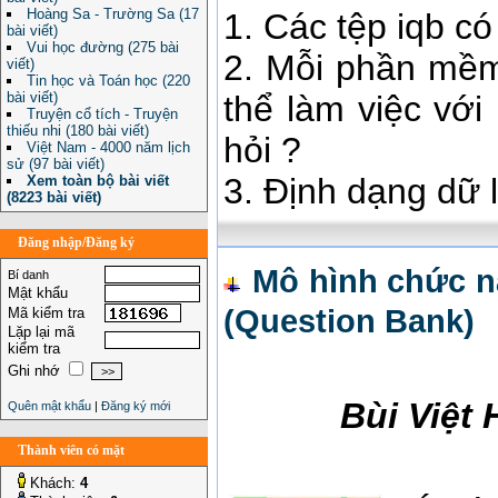
Hoàng Sa - Trường Sa (17
1. Các tệp iqb có
bài viết)
Vui học đường (275 bài
2. Mỗi phần mềm 
viết)
Tin học và Toán học (220
bài viết)
thể làm việc vớ
Truyện cổ tích - Truyện
thiếu nhi (180 bài viết)
hỏi ?
Việt Nam - 4000 năm lịch
sử (97 bài viết)
3. Định dạng dữ l
Xem toàn bộ bài viết
(8223 bài viết)
Đăng nhập/Đăng ký
Mô hình chức n
Bí danh
Mật khẩu
(Question Bank)
Mã kiểm tra
Lặp lại mã
kiểm tra
Ghi nhớ
Bùi Việt
Quên mật khẩu
|
Đăng ký mới
Thành viên có mặt
Khách:
4