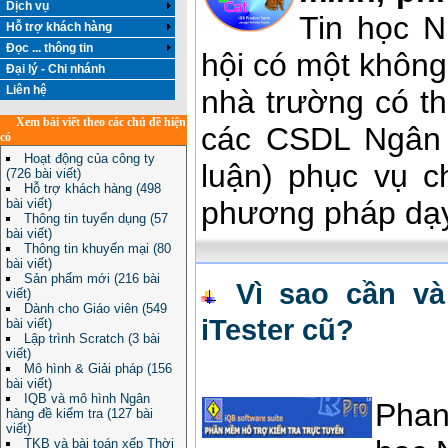
Dịch vụ
Tin học N
Hỗ trợ khách hàng
Đọc ... thông tin
hội có một không
Đại lý - Chi nhánh
Liên hệ
nhà trường có t
Xem bài viết theo các chủ đề hiện
các CSDL Ngân 
có
Hoạt động của công ty
luận) phục vụ c
(726 bài viết)
Hỗ trợ khách hàng (498
phương pháp dạy
bài viết)
Thông tin tuyển dụng (57
bài viết)
Thông tin khuyến mại (80
bài viết)
Sản phẩm mới (216 bài
Vì sao cần và
viết)
Dành cho Giáo viên (549
iTester cũ?
bài viết)
Lập trình Scratch (3 bài
viết)
Mô hình & Giải pháp (156
bài viết)
IQB và mô hình Ngân
Phan
hàng đề kiểm tra (127 bài
viết)
TKB và bài toán xếp Thời