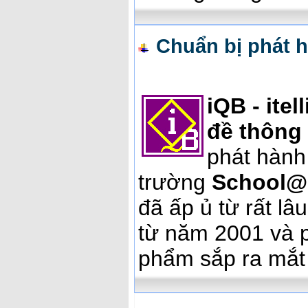
Chuẩn bị phát 
iQB - ite
đề thông
phát hành
trường
School@
đã ấp ủ từ rất l
từ năm 2001 và 
phẩm sắp ra mắt 