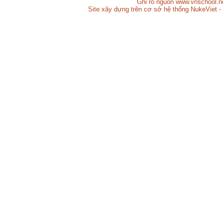
Ghi rõ nguồn www.vnschool.net
Site xây dựng trên cơ sở hệ thống NukeViet -