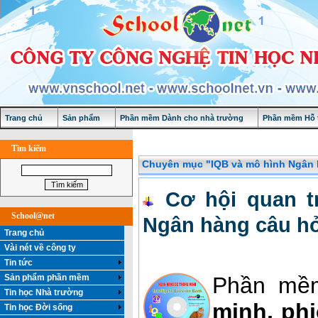
Trang chủ
Sản phẩm
Phần mềm Dành cho nhà trường
Phần mềm Hỗ t
Tìm kiếm
Chuyên mục "IQB và mô hình Ngân h
Cơ hội quan t
School@net
Ngân hàng câu hỏ
Trang chủ
Vài nét về công ty
Tin tức
Sản phẩm phần mềm
Phần mề
Tin học Nhà trường
minh, ph
Tin học Đời sống