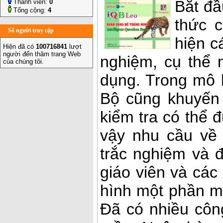
Bắt đầ
Thành viên:
0
Tổng cộng:
4
thức 
Số người truy cập
hiện c
Hiện đã có
100716841
lượt
người đến thăm trang Web
nghiệm, cụ thể
của chúng tôi.
dụng. Trong mô h
Bộ cũng khuyến 
kiểm tra có thể 
vậy nhu cầu về
trắc nghiệm và đ
giáo viên và các
hình một phần m
Đã có nhiều côn