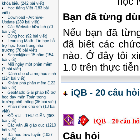
học 
khóa biểu (242 bài viết)
Học tiếng Việt (183 bài
viết)
Bạn đã từng du
Download - Archive-
Update (289 bài viết)
Các Website hữu ích (70
Nếu bạn đã từn
bài viết)
Cùng học (92 bài viết)
Learning Math: Tin học hỗ
đã biết các chư
trợ học Toán trong nhà
trường (78 bài viết)
nào. Ở đây tôi xi
School@net 15 năm (154
bài viết)
1.0 trên thực tiê
Mỗi ngày một phần mềm
(7 bài viết)
Dành cho cha mẹ học sinh
(124 bài viết)
Khám phá phần mềm (122
bài viết)
iQB - 20 câu hỏi 
GeoMath: Giải pháp hỗ trợ
học dạy môn Toán trong
trường phổ thông (36 bài viết)
Phần mềm cho em (13 bài
viết)
ĐỐ VUI - THƯ GIÃN (363
bài viết)
Các vấn đề giáo dục (1210
bài viết)
Câu hỏi
Bài học trực tuyến (1037
bài viết)