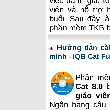
việc đánh giá, t
viên và hỗ trợ 
buổi. Sau đây l
phần mềm TKB b
Hướng dẫn cà
minh - iQB Cat Fu
Phần mề
Cat 8.0
b
giáo viê
Ngân hàng câu h