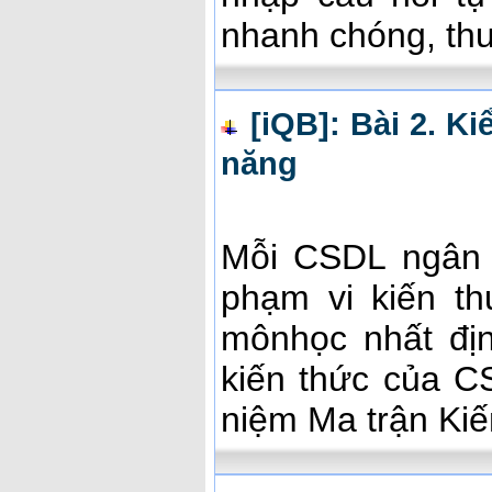
nhanh chóng, thu
[iQB]: Bài 2. Ki
năng
Mỗi CSDL ngân 
phạm vi kiến t
mônhọc nhất địn
kiến thức của C
niệm Ma trận Kiế