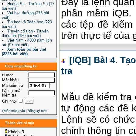
Đây là lệnh quan
Hoàng Sa - Trường Sa (17
bài viết)
phần mềm iQB. M
Vui học đường (275 bài
viết)
các tệp đề kiểm
Tin học và Toán học (220
bài viết)
Truyện cổ tích - Truyện
trên thực tế của 
thiếu nhi (180 bài viết)
Việt Nam - 4000 năm lịch
sử (97 bài viết)
Xem toàn bộ bài viết
(8223 bài viết)
[iQB] Bài 4. Tạ
Đăng nhập/Đăng ký
tra
Bí danh
Mật khẩu
Mã kiểm tra
Lặp lại mã
Mẫu đề kiểm tra
kiểm tra
Ghi nhớ
tự động các đề 
Quên mật khẩu
|
Đăng ký mới
Lệnh sẽ có chức 
Thành viên có mặt
chỉnh thông tin 
Khách:
3