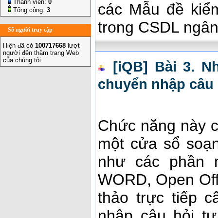
Thành viên:
0
các Mẫu đề kiểm
Tổng cộng:
3
trong CSDL ngân
Số người truy cập
Hiện đã có
100717668
lượt
người đến thăm trang Web
của chúng tôi.
[iQB] Bài 3. N
chuyển nhập câu 
Chức năng này c
một cửa sổ soạn
như các phần 
WORD, Open Offi
thảo trực tiếp
nhập câu hỏi t