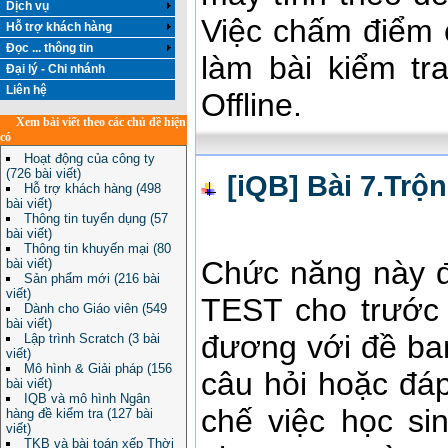
Dịch vụ
Việc chấm điểm c
Hỗ trợ khách hàng
Đọc ... thông tin
làm bài kiểm tr
Đại lý - Chi nhánh
Liên hệ
Offline.
Xem bài viết theo các chủ đề hiện
có
Hoạt động của công ty
(726 bài viết)
[iQB] Bài 7.Trộn
Hỗ trợ khách hàng (498
bài viết)
Thông tin tuyển dụng (57
bài viết)
Thông tin khuyến mại (80
Chức năng này đ
bài viết)
Sản phẩm mới (216 bài
viết)
TEST cho trước 
Dành cho Giáo viên (549
bài viết)
đương với đề ban
Lập trình Scratch (3 bài
viết)
Mô hình & Giải pháp (156
câu hỏi hoặc đá
bài viết)
IQB và mô hình Ngân
chế việc học si
hàng đề kiểm tra (127 bài
viết)
TKB và bài toán xếp Thời