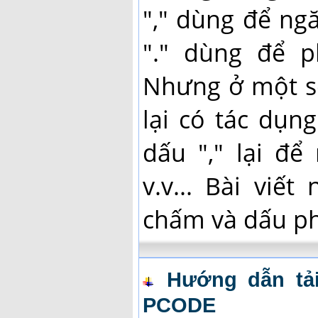
"," dùng để ng
"." dùng để p
Nhưng ở một s
lại có tác dụn
dấu "," lại để
v.v... Bài viế
chấm và dấu ph
Hướng dẫn tả
PCODE