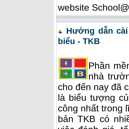
website School@n
Hướng dẫn cài
biểu - TKB
Phần mềm
nhà trườ
cho đến nay đã c
là biểu tượng 
công nhất trong 
bản TKB có nhiề