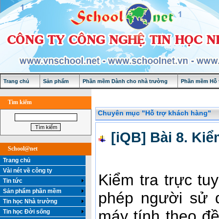
Trang chủ
Sản phẩm
Phần mềm Dành cho nhà trường
Phần mềm Hỗ t
Tìm kiếm
Chuyên mục "Hỗ trợ khách hàng"
[iQB] Bài 8. Kiể
School@net
Trang chủ
Vài nét về công ty
Kiểm tra trực t
Tin tức
Sản phẩm phần mềm
phép người sử d
Tin học Nhà trường
máy tính theo đề
Tin học Đời sống