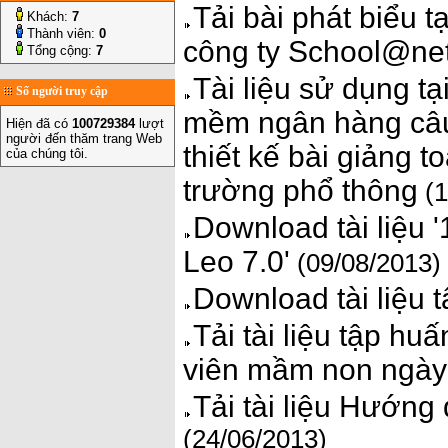
Tải bài phát biểu t
Khách:
7
Thành viên:
0
công ty School@ne
Tổng cộng:
7
Tài liệu sử dụng tạ
Số người truy cập
mềm ngân hàng câu
Hiện đã có
100729384
lượt
người đến thăm trang Web
thiết kế bài giảng 
của chúng tôi.
trường phổ thông
(1
Download tài liệu 
Leo 7.0'
(09/08/2013)
Download tài liệu
Tải tài liệu tập h
viên mầm non ngày
Tải tài liệu Hướn
(24/06/2013)