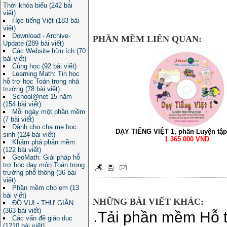
Thời khóa biểu (242 bài
viết)
Học tiếng Việt (183 bài
viết)
Download - Archive-
PHẦN MỀM LIÊN QUAN:
Update (289 bài viết)
Các Website hữu ích (70
bài viết)
Cùng học (92 bài viết)
Learning Math: Tin học
hỗ trợ học Toán trong nhà
trường (78 bài viết)
School@net 15 năm
(154 bài viết)
Mỗi ngày một phần mềm
(7 bài viết)
Dành cho cha mẹ học
DẠY TIẾNG VIỆT 1, phần Luyện tập
sinh (124 bài viết)
1 365 000 VND
Khám phá phần mềm
(122 bài viết)
GeoMath: Giải pháp hỗ
trợ học dạy môn Toán trong
trường phổ thông (36 bài
viết)
Phần mềm cho em (13
bài viết)
NHỮNG BÀI VIẾT KHÁC:
ĐỐ VUI - THƯ GIÃN
(363 bài viết)
Tải phần mềm Hỗ t
Các vấn đề giáo dục
(1210 bài viết)