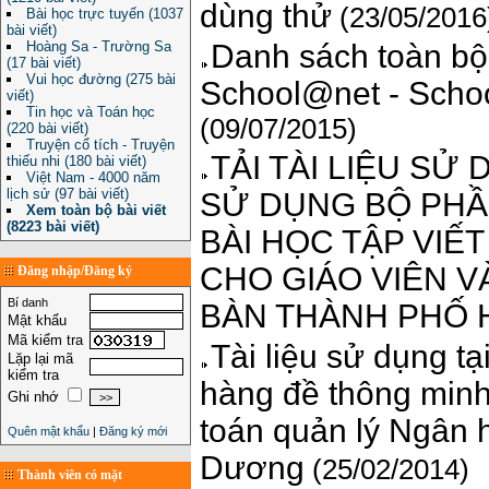
dùng thử
(23/05/2016
Bài học trực tuyến (1037
bài viết)
Hoàng Sa - Trường Sa
Danh sách toàn bộ
(17 bài viết)
Vui học đường (275 bài
School@net - Scho
viết)
Tin học và Toán học
(09/07/2015)
(220 bài viết)
Truyện cổ tích - Truyện
TẢI TÀI LIỆU SỬ 
thiếu nhi (180 bài viết)
Việt Nam - 4000 năm
lịch sử (97 bài viết)
SỬ DỤNG BỘ PHẦN 
Xem toàn bộ bài viết
(8223 bài viết)
BÀI HỌC TẬP VIẾT
CHO GIÁO VIÊN V
Đăng nhập/Đăng ký
Bí danh
BÀN THÀNH PHỐ 
Mật khẩu
Mã kiểm tra
Tài liệu sử dụng 
Lặp lại mã
kiểm tra
hàng đề thông minh 
Ghi nhớ
toán quản lý Ngân h
Quên mật khẩu
|
Đăng ký mới
Dương
(25/02/2014)
Thành viên có mặt