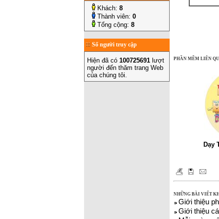
Khách:
8
Thành viên:
0
Tổng cộng:
8
Số người truy cập
PHẦN MỀM LIÊN Q
Hiện đã có
100725691
lượt
người đến thăm trang Web
của chúng tôi.
Dạy T
NHỮNG BÀI VIẾT K
Giới thiệu 
Giới thiệu 