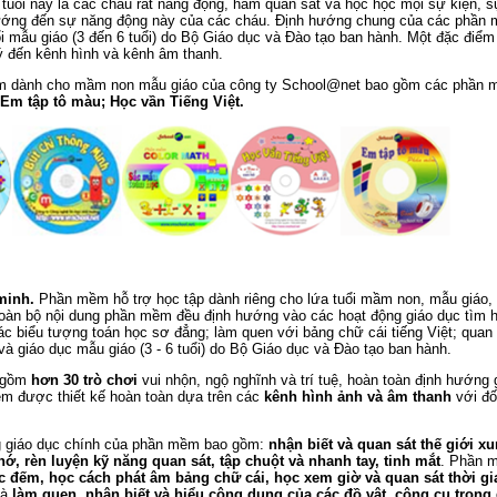
tuổi này là các cháu rất năng động, ham quan sát và học học mọi sự kiện,
hướng đến sự năng động này của các cháu. Định hướng chung của các phần
ổi mẫu giáo (3 đến 6 tuổi) do Bộ Giáo dục và Đào tạo ban hành. Một đặc điểm
ý đến kênh hình và kênh âm thanh.
 dành cho mầm non mẫu giáo của công ty School@net bao gồm các phần
Em tập tô màu; Học vần Tiếng Việt.
minh.
Phần mềm hỗ trợ học tập dành riêng cho lứa tuổi mầm non, mẫu giáo, đ
 Toàn bộ nội dung phần mềm đều định hướng vào các hoạt động giáo dục tìm h
ác biểu tượng toán học sơ đẳng; làm quen với bảng chữ cái tiếng Việt; quan 
và giáo dục mẫu giáo (3 - 6 tuổi) do Bộ Giáo dục và Đào tạo ban hành.
 gồm
hơn 30 trò chơi
vui nhộn, ngộ nghĩnh và trí tuệ, hoàn toàn định hướng
m được thiết kế hoàn toàn dựa trên các
kênh hình ảnh và âm thanh
với đố
 giáo dục chính của phần mềm bao gồm:
nhận biết và quan sát thế giới x
nhớ, rèn luyện kỹ năng quan sát, tập chuột và nhanh tay, tinh mắt
. Phần 
c đếm, học cách phát âm bảng chữ cái, học xem giờ và quan sát thời gi
là
làm quen, nhận biết và hiểu công dụng của các đồ vật, công cụ trong gi