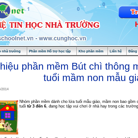
 nhà trường
Phần mềm Hỗ trợ học tập
Kho phần mềm
Liên hệ
Đăng
thiệu phần mềm Bút chì thông 
tuổi mầm non mẫu gi
6/2014
Nhóm phần mềm dành cho lứa tuổi mẫu giáo, mầm non bao gồm 
tuổi
từ 3 đến 6
, đang học tập vui chơi ở nhà hay trong các trườn