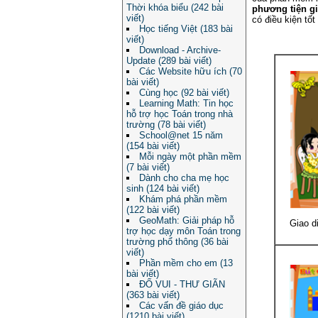
Thời khóa biểu (242 bài
phương tiện g
viết)
có điều kiện tốt
Học tiếng Việt (183 bài
viết)
Download - Archive-
Update (289 bài viết)
Các Website hữu ích (70
bài viết)
Cùng học (92 bài viết)
Learning Math: Tin học
hỗ trợ học Toán trong nhà
trường (78 bài viết)
School@net 15 năm
(154 bài viết)
Mỗi ngày một phần mềm
(7 bài viết)
Dành cho cha mẹ học
sinh (124 bài viết)
Khám phá phần mềm
(122 bài viết)
GeoMath: Giải pháp hỗ
Giao d
trợ học dạy môn Toán trong
trường phổ thông (36 bài
viết)
Phần mềm cho em (13
bài viết)
ĐỐ VUI - THƯ GIÃN
(363 bài viết)
Các vấn đề giáo dục
(1210 bài viết)