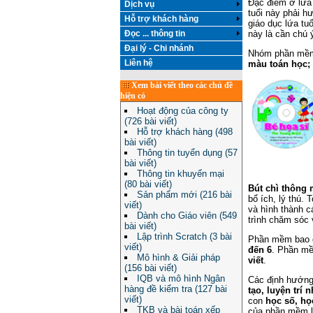
Đặc điểm ở lứa 
Dịch vụ
tuổi này phải 
Hỗ trợ khách hàng
giáo dục lứa tu
Đọc ... thông tin
này là cần chú 
Đại lý - Chi nhánh
Nhóm phần mềm
Liên hệ
màu toán học; 
Xem bài viết theo các chủ đề
hiện có
Hoạt động của công ty
(726 bài viết)
Hỗ trợ khách hàng (498
bài viết)
Thông tin tuyển dụng (57
bài viết)
Thông tin khuyến mại
(80 bài viết)
Bút chì thông 
Sản phẩm mới (216 bài
bổ ích, lý thú.
viết)
và hình thành c
Dành cho Giáo viên (549
trình chăm sóc 
bài viết)
Lập trình Scratch (3 bài
Phần mềm bao
viết)
đến 6
. Phần mề
Mô hình & Giải pháp
viết
.
(156 bài viết)
IQB và mô hình Ngân
Các định hướng
hàng đề kiểm tra (127 bài
tạo, luyện trí 
viết)
con
học số, họ
TKB và bài toán xếp
của phần mềm 