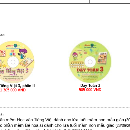
UAN:
Dạy Toán 3
iếng Việt 3, phần II
585 000 VND
1 365 000 VND
HÁC:
phần mềm Học vần Tiếng Việt dành cho lứa tuổi mầm non mẫu giáo
(30
các phần mềm Bé họa sĩ dành cho lứa tuổi mầm non mẫu giáo
(28/06/2