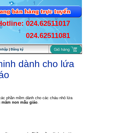
Hotline: 024.62511017
024.62511081
 nhập
|
Đăng ký
minh dành cho lứa
áo
các phần mềm dành cho các cháu nhỏ lứa
g
mầm non mẫu giáo
.