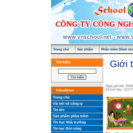
Trang chủ
Sản phẩm
Phần mềm Dành cho
Giới 
Tìm kiếm
Ngày gửi bài: 29/0
Số lượt đọc: 22177
School@net
Trang chủ
Vài nét về công ty
Tin tức
Sản phẩm phần mềm
Tin học Nhà trường
Tin học Đời sống