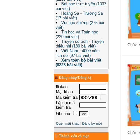
Bài học trực tuyến (1037
bài viết)
Hoàng Sa - Trường Sa
(17 bài viết)
Vui học đường (275 bài
viết)
Tin học và Toán học
(220 bài viết)
Truyện cổ tích - Truyện
Chức n
thiếu nhi (180 bài viết)
Việt Nam - 4000 năm
lịch sử (97 bài viết)
Xem toàn bộ bài viết
(8223 bài viết)
Đăng nhập/Đăng ký
Bí danh
Mật khẩu
Mã kiểm tra
Lặp lại mã
kiểm tra
Ghi nhớ
Quên mật khẩu
|
Đăng ký mới
Chức n
Thành viên có mặt