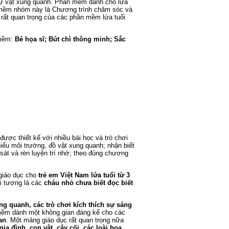
 sự vật xung quanh. Phần mềm dành cho lứa
 mềm nhóm này là Chương trình chăm sóc và
 rất quan trọng của các phần mềm lứa tuổi
 mềm:
Bé họa sĩ;
Bút chì thông minh; Sắc
ược thiết kế với nhiều bài học và trò chơi
iểu môi trường, đồ vật xung quanh; nhận biết
sát và rèn luyện trí nhớ; theo đúng chương
 giáo dục cho
trẻ em Việt Nam lứa tuổi từ 3
i tượng là các
cháu nhỏ chưa biết đọc biết
ung quanh, các trò chơi kích thích sự sáng
mềm dành một không gian đáng kể cho các
an
. Một mảng giáo dục rất quan trọng nữa
a đình, con vật, cây cối, các loài hoa,