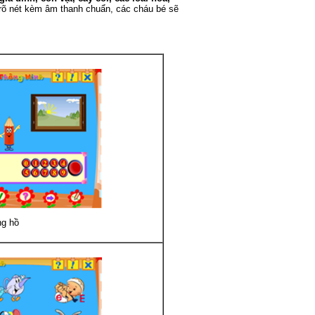
 rõ nét kèm âm thanh chuẩn, các cháu bé sẽ
g hồ