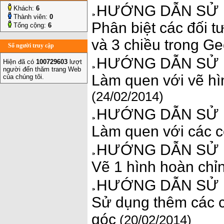
HƯỚNG DẪN SỬ D
Khách:
6
Thành viên:
0
Phân biệt các đối t
Tổng cộng:
6
và 3 chiều trong G
Số người truy cập
HƯỚNG DẪN SỬ D
Hiện đã có
100729603
lượt
người đến thăm trang Web
Làm quen với vẽ hì
của chúng tôi.
(24/02/2014)
HƯỚNG DẪN SỬ D
Làm quen với các c
HƯỚNG DẪN SỬ D
Vẽ 1 hình hoàn chỉ
HƯỚNG DẪN SỬ D
Sử dụng thêm các c
góc
(20/02/2014)