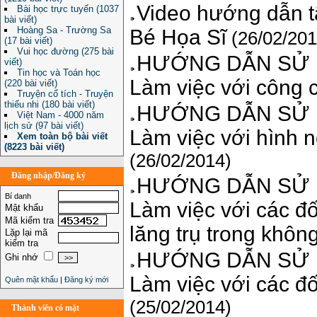
Video hướng dẫn t
Bài học trực tuyến (1037
bài viết)
Hoàng Sa - Trường Sa
Bé Họa Sĩ
(26/02/201
(17 bài viết)
Vui học đường (275 bài
HƯỚNG DẪN SỬ D
viết)
Tin học và Toán học
Làm việc với công 
(220 bài viết)
Truyện cổ tích - Truyện
thiếu nhi (180 bài viết)
HƯỚNG DẪN SỬ D
Việt Nam - 4000 năm
lịch sử (97 bài viết)
Làm việc với hình n
Xem toàn bộ bài viết
(8223 bài viết)
(26/02/2014)
Đăng nhập/Đăng ký
HƯỚNG DẪN SỬ D
Bí danh
Làm việc với các đố
Mật khẩu
Mã kiểm tra
lăng trụ trong khôn
Lặp lại mã
kiểm tra
HƯỚNG DẪN SỬ D
Ghi nhớ
Làm việc với các đ
Quên mật khẩu
|
Đăng ký mới
(25/02/2014)
Thành viên có mặt