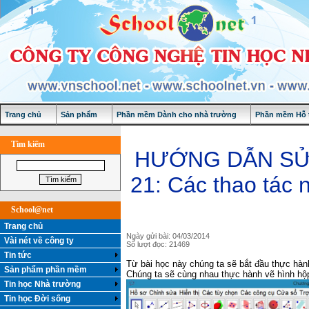
Trang chủ
Sản phẩm
Phần mềm Dành cho nhà trường
Phần mềm Hỗ t
Tìm kiếm
HƯỚNG DẪN SỬ
21: Các thao tác
School@net
Trang chủ
Ngày gửi bài: 04/03/2014
Vài nét về công ty
Số lượt đọc: 21469
Tin tức
Từ bài học này chúng ta sẽ bắt đầu thực hành
Sản phẩm phần mềm
Chúng ta sẽ cùng nhau thực hành vẽ hình hộp
Tin học Nhà trường
Tin học Đời sống