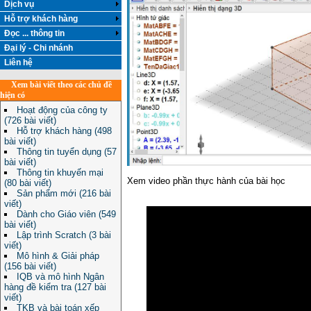
Dịch vụ
Hỗ trợ khách hàng
Đọc ... thông tin
Đại lý - Chi nhánh
Liên hệ
Xem bài viết theo các chủ đề
hiện có
Hoạt động của công ty
(726 bài viết)
Hỗ trợ khách hàng (498
bài viết)
Thông tin tuyển dụng (57
bài viết)
Thông tin khuyến mại
Xem video phần thực hành của bài học
(80 bài viết)
Sản phẩm mới (216 bài
viết)
Dành cho Giáo viên (549
bài viết)
Lập trình Scratch (3 bài
viết)
Mô hình & Giải pháp
(156 bài viết)
IQB và mô hình Ngân
hàng đề kiểm tra (127 bài
viết)
TKB và bài toán xếp