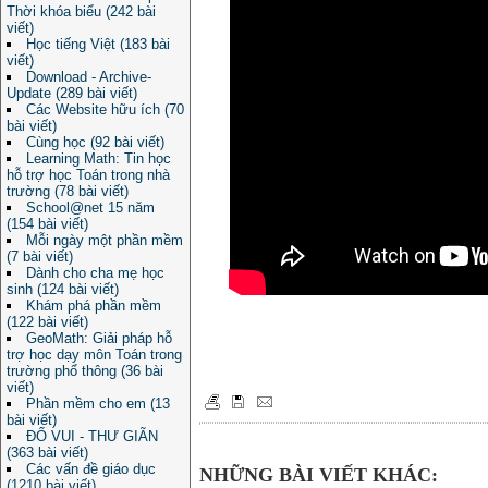
Thời khóa biểu (242 bài
viết)
Học tiếng Việt (183 bài
viết)
Download - Archive-
Update (289 bài viết)
Các Website hữu ích (70
bài viết)
Cùng học (92 bài viết)
Learning Math: Tin học
hỗ trợ học Toán trong nhà
trường (78 bài viết)
School@net 15 năm
(154 bài viết)
Mỗi ngày một phần mềm
(7 bài viết)
Dành cho cha mẹ học
sinh (124 bài viết)
Khám phá phần mềm
(122 bài viết)
GeoMath: Giải pháp hỗ
trợ học dạy môn Toán trong
trường phổ thông (36 bài
viết)
Phần mềm cho em (13
bài viết)
ĐỐ VUI - THƯ GIÃN
(363 bài viết)
Các vấn đề giáo dục
NHỮNG BÀI VIẾT KHÁC:
(1210 bài viết)