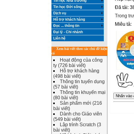
Tin học Nhà trường
Tin học Đời sống
Đã tải: 3
Dịch vụ
Trong tr
Hỗ trợ khách hàng
Miêu tả:
Đọc ... thông tin
Đại lý - Chi nhánh
Liên hệ
Xem bài viết theo các chủ đề hiện
có
Hoạt động của công
ty (726 bài viết)
Hỗ trợ khách hàng
(498 bài viết)
Thông tin tuyển dụng
(57 bài viết)
Thông tin khuyến mại
(80 bài viết)
Sản phẩm mới (216
bài viết)
Dành cho Giáo viên
(549 bài viết)
Lập trình Scratch (3
bài viết)