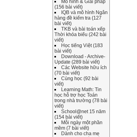
Mô hình & Giải pháp
(156 bài viết)
IQB và mô hình Ngân
hàng đề kiểm tra (127
bài viết)
TKB và bài toán xếp
Thời khóa biểu (242 bài
viết)
Học tiếng Việt (183
bài viết)
Download - Archive-
Update (289 bài viết)
Các Website hữu ích
(70 bài viết)
Cùng học (92 bài
viết)
Learning Math: Tin
học hỗ trợ học Toán
trong nhà trường (78 bài
viết)
School@net 15 năm
(154 bài viết)
Mỗi ngày một phần
mềm (7 bài viết)
Dành cho cha mẹ