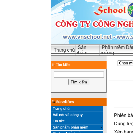
Sản
Phần mềm Dàn
Trang chủ
phẩm
trường
Tìm kiếm
School@net
Trang chủ
Vài nét về công ty
Phiên bả
Tin tức
Dung lượ
Sản phẩm phần mềm
Xếp hạng