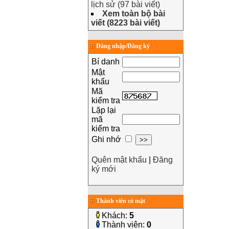
lịch sử (97 bài viết)
Xem toàn bộ bài
viết (8223 bài viết)
Đăng nhập/Đăng ký
Bí danh
Mật
khẩu
Mã
kiểm tra
Lặp lại
mã
kiểm tra
Ghi nhớ
Quên mật khẩu
|
Đăng
ký mới
Thành viên có mặt
Khách:
5
Thành viên:
0