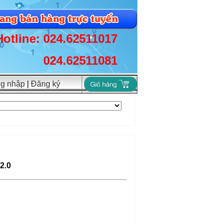
Hotline: 024.62511017
024.62511081
g nhập
|
Đăng ký
2.0