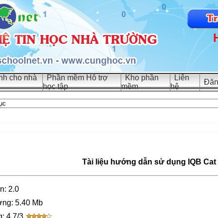
h cho nhà
Phần mềm Hỗ trợ
Kho phần
Liên
Đăn
học tập
mềm
hệ
Tài liệu hướng dẫn sử dụng IQB Cat 
n: 2.0
ng: 5.40 Mb
: 4.7/3