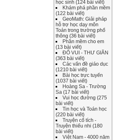
học sinh (124 bài viết)
Khám phá phần mềm
(122 bài viết)
GeoMath: Giải pháp
hỗ trợ học dạy môn
Toán trong trường phổ
thông (36 bài viết)
Phần mềm cho em
(13 bài viết)
ĐỐ VUI - THƯ GIÃN
(363 bài viết)
Các vấn đề giáo dục
(1210 bài viết)
Bài học trực tuyến
(1037 bài viết)
Hoàng Sa - Trường
Sa (17 bài viết)
Vui học đường (275
bài viết)
Tin học và Toán học
(220 bài viết)
Truyện cổ tích -
Truyện thiếu nhi (180
bài viết)
Việt Nam - 4000 năm