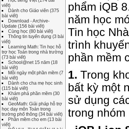
Học tiếng Việt (174 bài
phẩm iQB 8.
viết)
Dành cho Giáo viên (375
bài viết)
năm học mới
Download - Archive-
Update (156 bài viết)
Tin học Nh
Cùng học (80 bài viết)
Thông tin tuyển dụng (3 bài
trình khuyế
viết)
Learning Math: Tin học hỗ
trợ học Toán trong nhà trường
phần mềm củ
(73 bài viết)
School@net 15 năm (18
bài viết)
1.
Trong kho
Mỗi ngày một phần mềm (7
bài viết)
Dành cho cha mẹ học sinh
bất kỳ một 
(115 bài viết)
Khám phá phần mềm (30
sử dụng các
bài viết)
GeoMath: Giải pháp hỗ trợ
học dạy môn Toán trong
trong nhóm 
trường phổ thông (34 bài viết)
Phần mềm cho em (13 bài
viết)