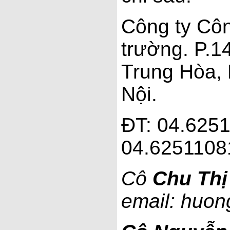
Công ty Côn
trường. P.1
Trung Hòa, 
Nội.
ĐT: 04.6251
04.6251108
Cô
Chu Th
email: huo