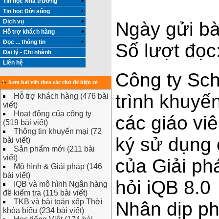
Tin học Nhà trường
Tin học Đời sống
Dịch vụ
Ngày gửi bà
Hỗ trợ khách hàng
Đọc ... thông tin
Số lượt đọc
Đại lý - Chi nhánh
Liên hệ
Công ty Sc
Xem bài viết theo các chủ đề hiện có
trình khuyế
Hỗ trợ khách hàng (476 bài
viết)
Hoạt động của công ty
các giáo vi
(519 bài viết)
Thông tin khuyến mại (72
ký sử dụng
bài viết)
Sản phẩm mới (211 bài
viết)
của Giải p
Mô hình & Giải pháp (146
bài viết)
hỏi iQB 8.0
IQB và mô hình Ngân hàng
đề kiểm tra (115 bài viết)
TKB và bài toán xếp Thời
Nhân dịp ph
khóa biểu (234 bài viết)