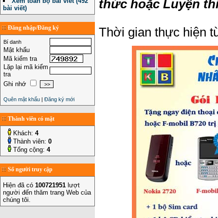
Xem toàn bộ bài viết (492
thức hoặc Luyện thi
bài viết)
Đăng nhập/Đăng ký
Thời gian thực hiện 
Bí danh
Mật khẩu
Mã kiểm tra
Lặp lại mã kiểm
tra
Ghi nhớ
Quên mật khẩu
|
Đăng ký mới
Thành viên có mặt
Khách:
4
Thành viên:
0
Tổng cộng:
4
Số người truy cập
Hiện đã có
100721951
lượt
người đến thăm trang Web của
chúng tôi.