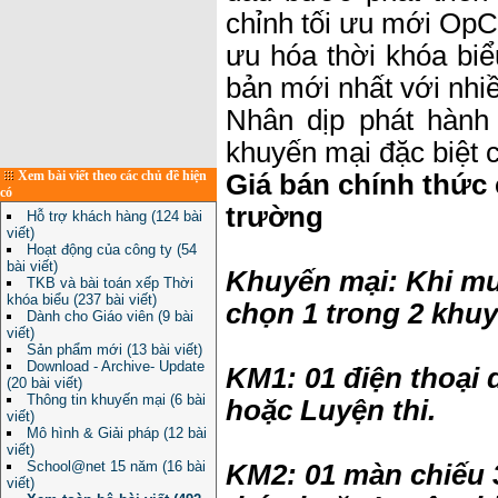
chỉnh tối ưu mới Op
ưu hóa thời khóa biể
bản mới nhất với nhi
Nhân dịp phát hành 
khuyến mại đặc biệt 
Xem bài viết theo các chủ đề hiện
Giá bán chính thức 
có
trường
Hỗ trợ khách hàng (124 bài
viết)
Hoạt động của công ty (54
bài viết)
Khuyến mại: Khi mu
TKB và bài toán xếp Thời
khóa biểu (237 bài viết)
chọn 1 trong 2 khuy
Dành cho Giáo viên (9 bài
viết)
Sản phẩm mới (13 bài viết)
Download - Archive- Update
KM1: 01 điện thoại 
(20 bài viết)
Thông tin khuyến mại (6 bài
hoặc Luyện thi.
viết)
Mô hình & Giải pháp (12 bài
viết)
School@net 15 năm (16 bài
KM2: 01 màn chiếu 
viết)