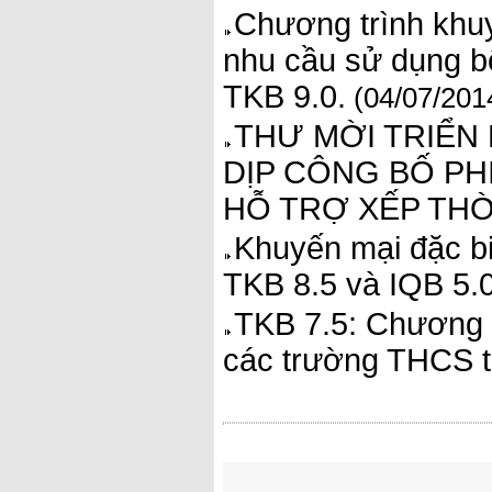
Chương trình khuy
nhu cầu sử dụng b
TKB 9.0.
(04/07/201
THƯ MỜI TRIỂN 
DỊP CÔNG BỐ PH
HỖ TRỢ XẾP THỜI
Khuyến mại đặc bi
TKB 8.5 và IQB 5.
TKB 7.5: Chương t
các trường THCS t