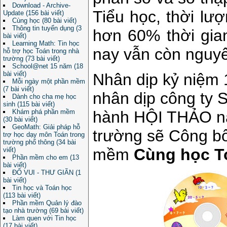
Download - Archive-
Tiểu học, thời lư
Update (156 bài viết)
Cùng học (80 bài viết)
Thông tin tuyển dụng (3
hơn 60% thời gia
bài viết)
Learning Math: Tin học
nay vẫn còn nguyê
hỗ trợ học Toán trong nhà
trường (73 bài viết)
School@net 15 năm (18
bài viết)
Nhân dịp kỷ niệm
Mỗi ngày một phần mềm
(7 bài viết)
nhân dịp công ty S
Dành cho cha mẹ học
sinh (115 bài viết)
Khám phá phần mềm
hành HỘI THẢO nà
(30 bài viết)
GeoMath: Giải pháp hỗ
trường sẽ Công bố
trợ học dạy môn Toán trong
trường phổ thông (34 bài
mềm
Cùng học Toá
viết)
Phần mềm cho em (13
bài viết)
ĐỐ VUI - THƯ GIÃN (1
bài viết)
Tin học và Toán học
(113 bài viết)
Phần mềm Quản lý đào
tạo nhà trường (69 bài viết)
Làm quen với Tin học
(17 bài viết)