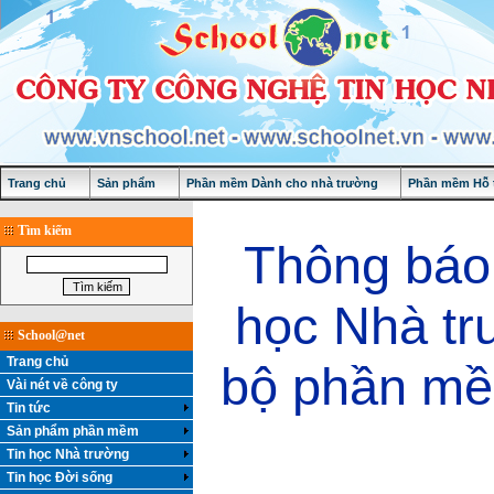
Trang chủ
Sản phẩm
Phần mềm Dành cho nhà trường
Phần mềm Hỗ t
Tìm kiếm
Thông báo
học Nhà tr
School@net
Trang chủ
bộ phần mề
Vài nét về công ty
Tin tức
Sản phẩm phần mềm
Tin học Nhà trường
Tin học Đời sống