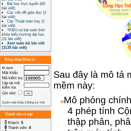
Bài học trực tuyến (60
bài viết)
Các vấn đề giáo dục (2
bài viết)
Các Thuật toán hay (1
bài viết)
TKBU và bài toán thời
khóa biểu trường đại học
(11 bài viết)
Xem toàn bộ bài viết
(3135 bài viết)
Đăng nhập/Đăng ký
Bí danh
Sau đây là mô tả 
Mật khẩu
Mã kiểm tra
mềm này:
Lặp lại mã
kiểm tra
Ghi nhớ
Mô phỏng chính 
Quên mật khẩu
|
Đăng ký mới
4 phép tính Cộ
Thành viên có mặt
thập phân, phâ
Khách:
5
Thành viên:
0