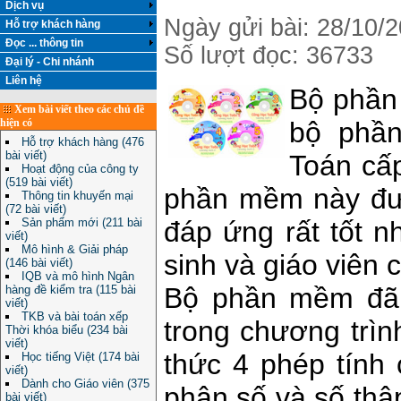
Dịch vụ
Ngày gửi bài: 28/10/
Hỗ trợ khách hàng
Đọc ... thông tin
Số lượt đọc: 36733
Đại lý - Chi nhánh
Liên hệ
Bộ phầ
Xem bài viết theo các chủ đề
bộ phầ
hiện có
Hỗ trợ khách hàng (476
bài viết)
Toán cấp
Hoạt động của công ty
(519 bài viết)
phần mềm này đư
Thông tin khuyến mại
(72 bài viết)
đáp ứng rất tốt n
Sản phẩm mới (211 bài
viết)
Mô hình & Giải pháp
sinh và giáo viên 
(146 bài viết)
IQB và mô hình Ngân
Bộ phần mềm đã 
hàng đề kiểm tra (115 bài
viết)
TKB và bài toán xếp
trong chương trì
Thời khóa biểu (234 bài
viết)
thức 4 phép tính 
Học tiếng Việt (174 bài
viết)
Dành cho Giáo viên (375
phân số và số thậ
bài viết)