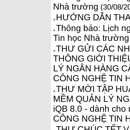
Nhà trường
(30/08/2
HƯỚNG DẪN THA
Thông báo: Lịch ng
Tin học Nhà trường
THƯ GỬI CÁC N
THÔNG GIỚI THIỆ
LÝ NGÂN HÀNG C
CÔNG NGHỆ TIN
THƯ MỜI TẬP HU
MỀM QUẢN LÝ NG
iQB 8.0 - dành ch
CÔNG NGHỆ TIN
THƯ CHÚC TẾT V