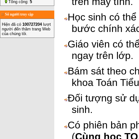
trên máy tính.
Tổng cộng:
5
Học sinh có thể
Số người truy cập
Hiện đã có
100727204
lượt
bước chính xác
người đến thăm trang Web
của chúng tôi.
Giáo viên có t
ngay trên lớp.
Bám sát theo c
khoa Toán Tiể
Đối tượng sử dụ
sinh.
Có phiên bản p
(
Cùng học TOÁN