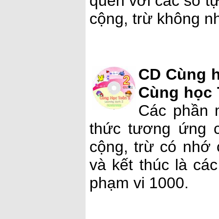
quen với các số tự
cộng, trừ không n
CD Cùng h
Cùng học 
Các phần 
thức tương ứng c
cộng, trừ có nhớ
và kết thúc là cá
phạm vi 1000.