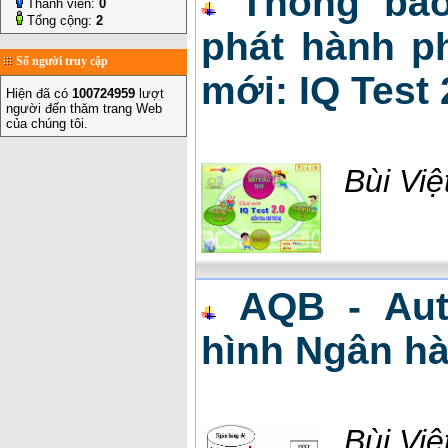
Thông bá
Thành viên:
0
Tổng cộng:
2
phát hành ph
Số người truy cập
mới: IQ Test 
Hiện đã có
100724959
lượt
người đến thăm trang Web
của chúng tôi.
Bùi Vi
AQB - Aut
hình Ngân hà
Bùi Vi