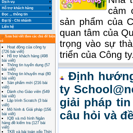
Dịch vụ
cảm 
Hỗ trợ khách hàng
Đọc ... thông tin
sản phẩm của Cô
Đại lý - Chi nhánh
Liên hệ
quan tâm của Qu
Xem bài viết theo các chủ đề hiện
trọng vào sự th
có
Hoạt động của công ty
(726 bài viết)
triển của Công ty
Hỗ trợ khách hàng (498
bài viết)
Thông tin tuyển dụng (57
bài viết)
Định hướn
Thông tin khuyến mại (80
bài viết)
Sản phẩm mới (216 bài
ty School@n
viết)
Dành cho Giáo viên (549
bài viết)
giải pháp ti
Lập trình Scratch (3 bài
viết)
Mô hình & Giải pháp (156
câu hỏi và đề
bài viết)
IQB và mô hình Ngân
hàng đề kiểm tra (127 bài
viết)
TKB và bài toán xếp Thời