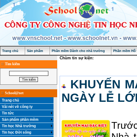
Trang chủ
Sản phẩm
Phần mềm Dành cho nhà trường
Phần mềm Hỗ t
Chùm tin sự kiện:
Tìm kiếm
KHUYẾN MẠ
School@net
NGÀY LỄ LỚN 
Trang chủ
Vài nét về công ty
Tin tức
Sản phẩm phần mềm
Trướ
Tin học Nhà trường
Tin học Đời sống
Nhà t