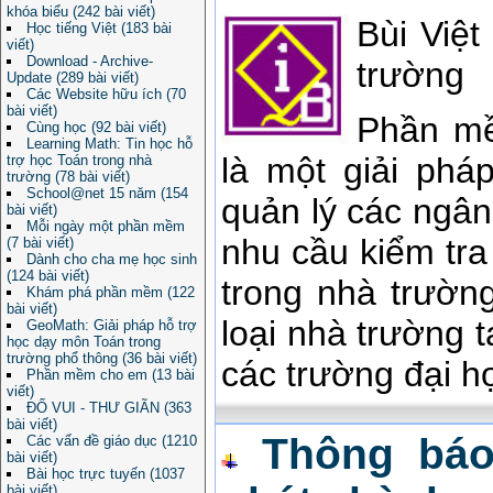
khóa biểu (242 bài viết)
Bùi Việ
Học tiếng Việt (183 bài
viết)
Download - Archive-
trường
Update (289 bài viết)
Các Website hữu ích (70
bài viết)
Phần mề
Cùng học (92 bài viết)
Learning Math: Tin học hỗ
là một giải phá
trợ học Toán trong nhà
trường (78 bài viết)
School@net 15 năm (154
quản lý các ngân
bài viết)
Mỗi ngày một phần mềm
nhu cầu kiểm tra
(7 bài viết)
Dành cho cha mẹ học sinh
(124 bài viết)
trong nhà trườn
Khám phá phần mềm (122
bài viết)
loại nhà trường 
GeoMath: Giải pháp hỗ trợ
học dạy môn Toán trong
trường phổ thông (36 bài viết)
các trường đại h
Phần mềm cho em (13 bài
viết)
ĐỐ VUI - THƯ GIÃN (363
bài viết)
Thông báo
Các vấn đề giáo dục (1210
bài viết)
Bài học trực tuyến (1037
bài viết)