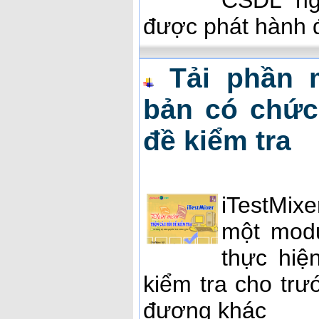
CSDL ng
được phát hành đ
Tải phần 
bản có chức
đề kiểm tra
iTestMix
một modu
thực hiệ
kiểm tra cho trư
đương khác