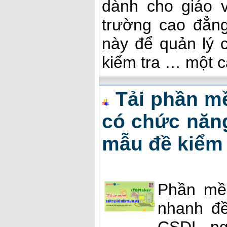
dành cho giáo 
trường cao đẳn
này để quản lý c
kiểm tra … một c
Tải phần m
có chức năng
mẫu đề kiểm 
Phần m
nhanh đề