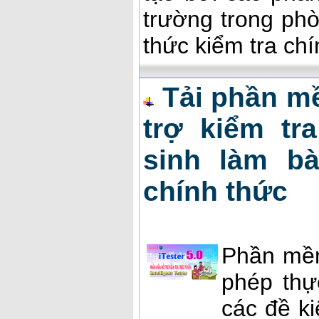
trường trong ph
thức kiểm tra chí
Tải phần mề
trợ kiểm tr
sinh làm bà
chính thức
Phần m
phép thự
các đề k