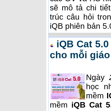
sẽ mô tả chi tiế
trúc câu hỏi t
iQB phiên bản 5.
iQB Cat 5.0
cho mỗi giáo
Ngày
học n
mềm
I
mềm
iQB Cat 5