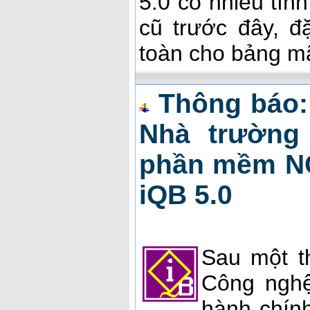
5.0 có nhiều tín
cũ trước đây, đ
toàn cho bảng m
Thông báo:
Nhà trường
phần mềm N
iQB 5.0
Sau một t
Công nghệ
hành chín