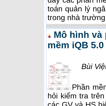
dãy các phần mề
toán quản lý ngâ
trong nhà trường
Mô hình và 
mềm iQB 5.0
Bùi Vi
Phần mềm
hỏi kiểm tra trên
các GV và HS hiể