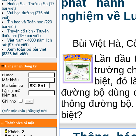
phát hành 
Hoàng Sa - Trường Sa (17
bài viết)
nghiệm về L
Vui học đường (275 bài
viết)
Tin học và Toán học (220
bài viết)
Truyện cổ tích - Truyện
thiếu nhi (180 bài viết)
Việt Nam - 4000 năm lịch
Bùi Việt Hà, 
sử (97 bài viết)
Xem toàn bộ bài viết
(8223 bài viết)
Lần đầu 
Đăng nhập/Đăng ký
trường c
Bí danh
biệt, đó
Mật khẩu
Mã kiểm tra
đường bộ dùng đ
Lặp lại mã
kiểm tra
thông đường bộ.
Ghi nhớ
Quên mật khẩu
|
Đăng ký mới
biệt?
Thành viên có mặt
Khách:
2