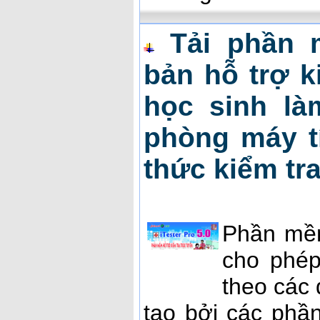
Tải phần 
bản hỗ trợ k
học sinh là
phòng máy t
thức kiểm tr
Phần m
cho phép
theo các 
tạo bởi các ph