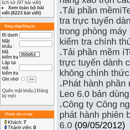
lịch sử (97 bài viết)
Xem toàn bộ bài
Tải phần mềmiTes
viết (8223 bài viết)
tra trực tuyến dà
Đăng nhập/Đăng ký
trong phòng máy 
Bí danh
kiểm tra chính th
Mật
khẩu
Tải phần mềm iTe
Mã
kiểm tra
trực tuyến dành c
Lặp lại
mã
không chính thức
kiểm tra
Ghi nhớ
Phát hành phần
Quên mật khẩu
|
Đăng
Leo 6.0 bản dùng
ký mới
Công ty Công ng
phát hành phiên
Thành viên có mặt
Khách:
7
6.0
(09/05/2012)
Thành viên:
0