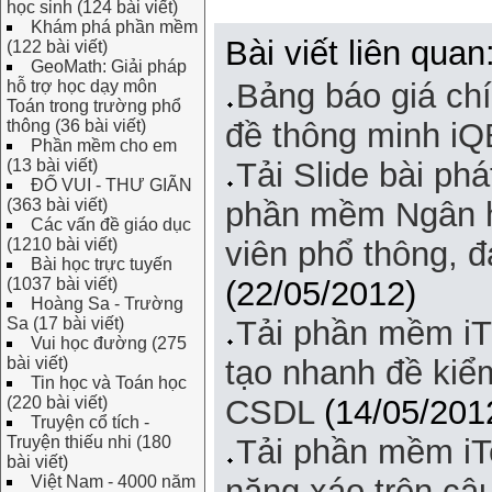
học sinh (124 bài viết)
Khám phá phần mềm
Bài viết liên quan
(122 bài viết)
GeoMath: Giải pháp
hỗ trợ học dạy môn
Bảng báo giá ch
Toán trong trường phổ
thông (36 bài viết)
đề thông minh iQ
Phần mềm cho em
(13 bài viết)
Tải Slide bài phá
ĐỐ VUI - THƯ GIÃN
(363 bài viết)
phần mềm Ngân h
Các vấn đề giáo dục
(1210 bài viết)
viên phổ thông, 
Bài học trực tuyến
(1037 bài viết)
(22/05/2012)
Hoàng Sa - Trường
Sa (17 bài viết)
Tải phần mềm iT
Vui học đường (275
bài viết)
tạo nhanh đề kiể
Tin học và Toán học
(220 bài viết)
CSDL
(14/05/201
Truyện cổ tích -
Truyện thiếu nhi (180
Tải phần mềm iT
bài viết)
Việt Nam - 4000 năm
năng xáo trộn câu