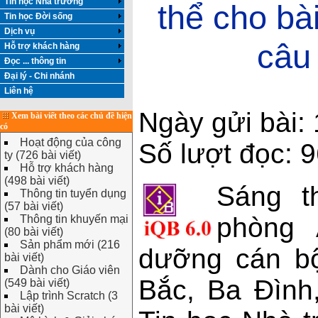
Tin học Nhà trường
thể cho bà
Tin học Đời sống
Dịch vụ
câu 
Hỗ trợ khách hàng
Đọc ... thông tin
Đại lý - Chi nhánh
Liên hệ
Ngày gửi bài:
Xem bài viết theo các chủ đề hiện
có
Hoạt động của công
Số lượt đọc: 
ty (726 bài viết)
Hỗ trợ khách hàng
(498 bài viết)
Sáng t
Thông tin tuyển dụng
(57 bài viết)
phòng 
Thông tin khuyến mại
(80 bài viết)
Sản phẩm mới (216
dưỡng cán b
bài viết)
Dành cho Giáo viên
Bắc, Ba Đình
(549 bài viết)
Lập trình Scratch (3
bài viết)