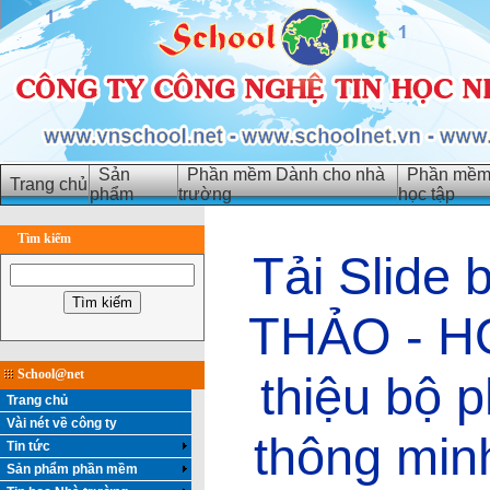
Sản
Phần mềm Dành cho nhà
Phần mềm 
Trang chủ
phẩm
trường
học tập
Tìm kiếm
Tải Slide 
THẢO - HỌ
School@net
thiệu bộ
Trang chủ
Vài nét về công ty
thông minh
Tin tức
Sản phẩm phần mềm