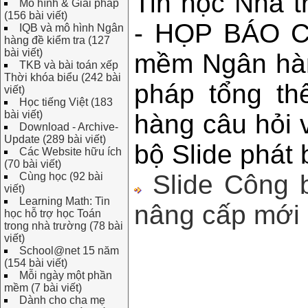
Tin học Nhà 
Mô hình & Giải pháp
(156 bài viết)
- HỌP BÁO Cô
IQB và mô hình Ngân
hàng đề kiểm tra (127
bài viết)
mềm Ngân hàng
TKB và bài toán xếp
Thời khóa biểu (242 bài
pháp tổng th
viết)
Học tiếng Việt (183
bài viết)
hàng câu hỏi v
Download - Archive-
Update (289 bài viết)
bộ Slide phát 
Các Website hữu ích
(70 bài viết)
Slide Công 
Cùng học (92 bài
viết)
Learning Math: Tin
nâng cấp mới 
học hỗ trợ học Toán
trong nhà trường (78 bài
viết)
School@net 15 năm
(154 bài viết)
Mỗi ngày một phần
mềm (7 bài viết)
Dành cho cha mẹ