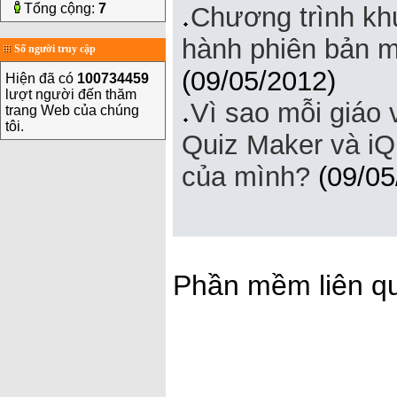
Tổng cộng:
7
Chương trình khu
hành phiên bản m
Số người truy cập
(09/05/2012)
Hiện đã có
100734459
lượt người đến thăm
Vì sao mỗi giáo
trang Web của chúng
tôi.
Quiz Maker và iQ
của mình?
(09/05
Phần mềm liên q