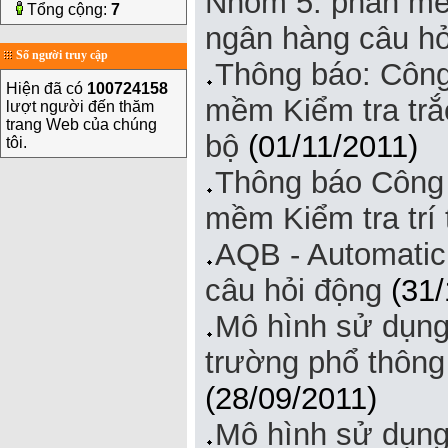
Nhóm 5: phần mềm
Tổng cộng:
7
ngân hàng câu hỏ
Số người truy cập
Thông báo: Công
Hiện đã có
100724158
mềm Kiểm tra trắ
lượt người đến thăm
trang Web của chúng
bộ
(01/11/2011)
tôi.
Thông báo Công 
mềm Kiểm tra trí 
AQB - Automatic
câu hỏi động
(31/
Mô hình sử dụng
trường phổ thông
(28/09/2011)
Mô hình sử dụng