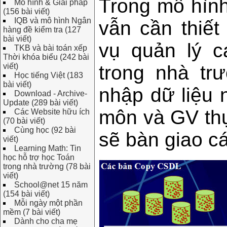
Trong mô hình
Mô hình & Giải pháp
(156 bài viết)
IQB và mô hình Ngân
vẫn cần thiế
hàng đề kiểm tra (127
bài viết)
vụ quản lý 
TKB và bài toán xếp
Thời khóa biểu (242 bài
trong nhà tr
viết)
Học tiếng Việt (183
bài viết)
nhập dữ liệu 
Download - Archive-
Update (289 bài viết)
môn và GV thự
Các Website hữu ích
(70 bài viết)
Cùng học (92 bài
sẽ bàn giao c
viết)
Learning Math: Tin
học hỗ trợ học Toán
trong nhà trường (78 bài
viết)
School@net 15 năm
(154 bài viết)
Mỗi ngày một phần
mềm (7 bài viết)
Dành cho cha mẹ