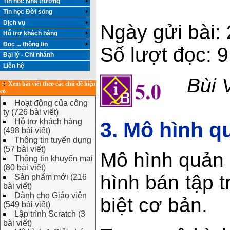
Tin học Nhà trường
Tin học Đời sống
Dịch vụ
Ngày gửi bài:
Hỗ trợ khách hàng
Đọc ... thông tin
Số lượt đọc: 
Đại lý - Chi nhánh
Liên hệ
Bùi 
Xem bài viết theo các chủ đề hiện
có
Hoạt động của công
ty (726 bài viết)
Hỗ trợ khách hàng
3. Mô hình q
(498 bài viết)
Thông tin tuyển dụng
(57 bài viết)
Mô hình quản 
Thông tin khuyến mại
(80 bài viết)
hình bán tập t
Sản phẩm mới (216
bài viết)
Dành cho Giáo viên
biệt cơ bản.
(549 bài viết)
Lập trình Scratch (3
bài viết)