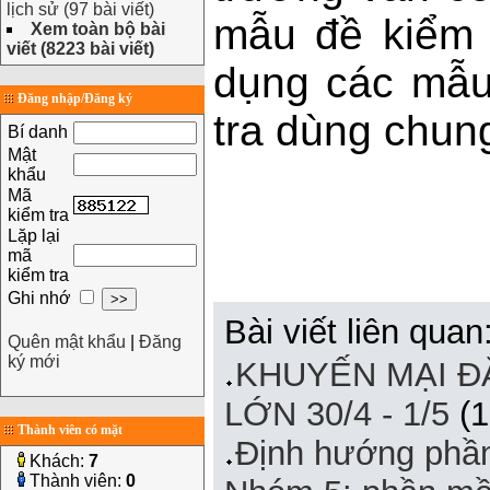
lịch sử (97 bài viết)
mẫu đề kiểm 
Xem toàn bộ bài
viết (8223 bài viết)
dụng các mẫu
Đăng nhập/Đăng ký
tra dùng chung
Bí danh
Mật
khẩu
Mã
kiểm tra
Lặp lại
mã
kiểm tra
Ghi nhớ
Bài viết liên quan
Quên mật khẩu
|
Đăng
ký mới
KHUYẾN MẠI Đ
LỚN 30/4 - 1/5
(1
Thành viên có mặt
Định hướng phần
Khách:
7
Thành viên:
0