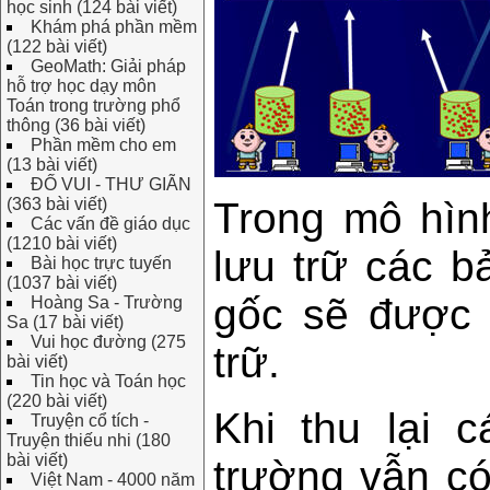
học sinh (124 bài viết)
Khám phá phần mềm
(122 bài viết)
GeoMath: Giải pháp
hỗ trợ học dạy môn
Toán trong trường phổ
thông (36 bài viết)
Phần mềm cho em
(13 bài viết)
ĐỐ VUI - THƯ GIÃN
Trong mô hình
(363 bài viết)
Các vấn đề giáo dục
(1210 bài viết)
lưu trữ các 
Bài học trực tuyến
(1037 bài viết)
gốc sẽ được 
Hoàng Sa - Trường
Sa (17 bài viết)
Vui học đường (275
trữ.
bài viết)
Tin học và Toán học
(220 bài viết)
Khi thu lại 
Truyện cổ tích -
Truyện thiếu nhi (180
bài viết)
trường vẫn có
Việt Nam - 4000 năm