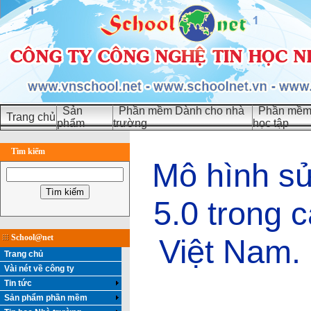
Sản
Phần mềm Dành cho nhà
Phần mềm 
Trang chủ
phẩm
trường
học tập
Tìm kiếm
Mô hình s
5.0 trong 
School@net
Việt Nam.
Trang chủ
Vài nét về công ty
Tin tức
Sản phẩm phần mềm