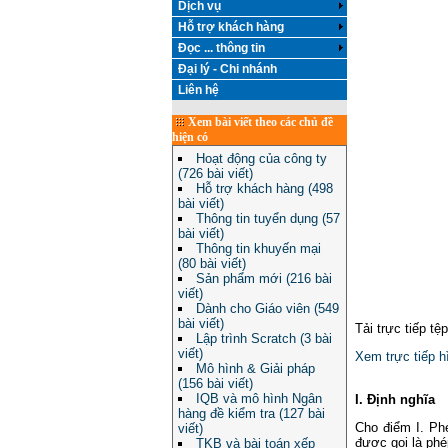
Dịch vụ
Hỗ trợ khách hàng
Đọc ... thông tin
Đại lý - Chi nhánh
Liên hệ
Xem bài viết theo các chủ đề
hiện có
Hoạt động của công ty
(726 bài viết)
Hỗ trợ khách hàng (498
bài viết)
Thông tin tuyển dụng (57
bài viết)
Thông tin khuyến mại
(80 bài viết)
Sản phẩm mới (216 bài
viết)
Dành cho Giáo viên (549
bài viết)
Tải trực tiếp tệ
Lập trình Scratch (3 bài
viết)
Xem trực tiếp h
Mô hình & Giải pháp
(156 bài viết)
IQB và mô hình Ngân
I. Định nghĩa
hàng đề kiểm tra (127 bài
Cho điểm I. Ph
viết)
được gọi là phé
TKB và bài toán xếp