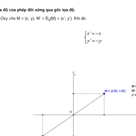
tọa độ của phép đối xứng qua gốc tọa độ.
 Oxy cho M = (x; y), M’ = Đ
(M) = (x’; y’). Khi đó:
o