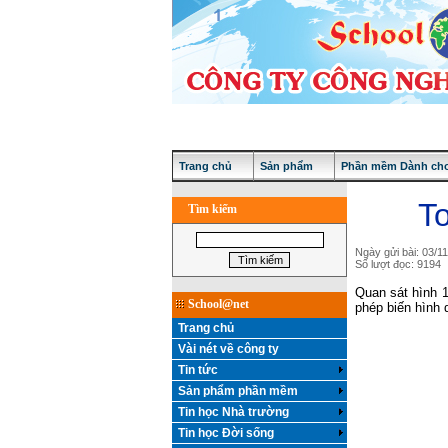
Trang chủ
Sản phẩm
Phần mềm Dành cho
To
Tìm kiếm
Ngày gửi bài: 03/1
Số lượt đọc: 9194
Quan sát hình 1
School@net
phép biến hình 
Trang chủ
Vài nét về công ty
Tin tức
Sản phẩm phần mềm
Tin học Nhà trường
Tin học Đời sống