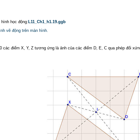
p hình học động:
L11_Ch1_h1.19.ggb
ình vẽ động trên màn hình.
20 các điểm X, Y, Z tương ứng là ảnh của các điểm D, E, C qua phép đối xứn