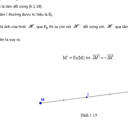
 là tâm đối xứng (h.1.19).
âm I thường được kí hiệu là Đ
.
I
là ảnh của hình
qua Đ
thì ta còn nói
đối xứng với
qua tâm
b
ên ta suy ra: