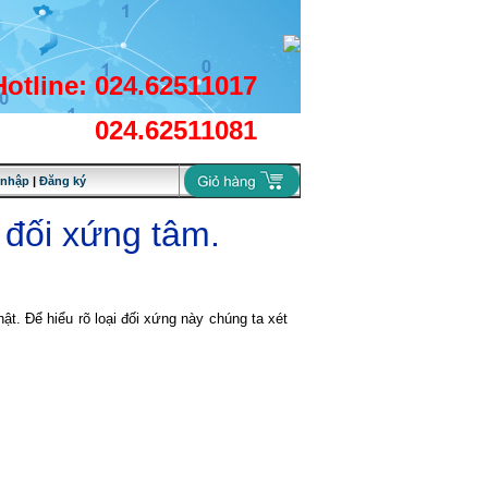
Hotline: 024.62511017
024.62511081
 nhập
|
Đăng ký
 đối xứng tâm.
ật. Để hiểu rõ loại đối xứng này chúng ta xét