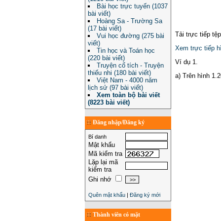
Bài học trực tuyến (1037
bài viết)
Hoàng Sa - Trường Sa
(17 bài viết)
Tải trực tiếp tệ
Vui học đường (275 bài
viết)
Xem trực tiếp h
Tin học và Toán học
(220 bài viết)
Ví dụ 1.
Truyện cổ tích - Truyện
thiếu nhi (180 bài viết)
a) Trên hình 1.
Việt Nam - 4000 năm
lịch sử (97 bài viết)
Xem toàn bộ bài viết
(8223 bài viết)
Đăng nhập/Đăng ký
Bí danh
Mật khẩu
Mã kiểm tra
Lặp lại mã
kiểm tra
Ghi nhớ
Quên mật khẩu
|
Đăng ký mới
Thành viên có mặt