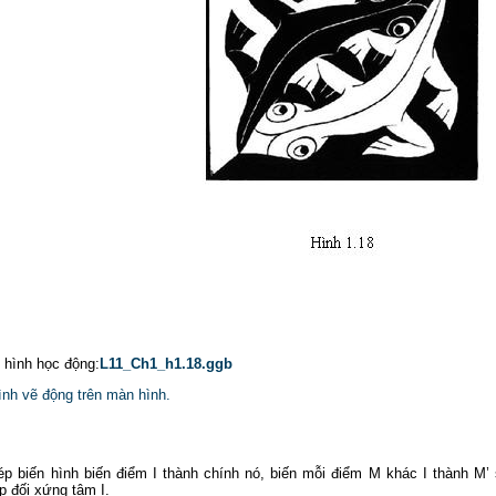
p hình học động:
L11_Ch1_h1.18.ggb
ình vẽ động trên màn hình.
ép biến hình biến điểm I thành chính nó, biến mỗi điểm M khác I thành M’
p đối xứng tâm I.