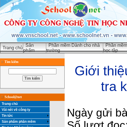
Sản
Phần mềm Dành cho nhà
Phần mềm 
Trang chủ
phẩm
trường
học tập
Tìm kiếm
Giới th
tra 
School@net
Trang chủ
Ngày gửi bà
Vài nét về công ty
Tin tức
Số lượt đọc
Sản phẩm phần mềm