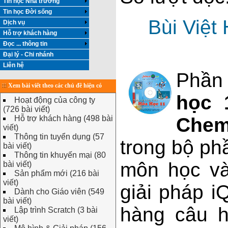
Tin học Nhà trường
Tin học Đời sống
Bùi Việt
Dịch vụ
Hỗ trợ khách hàng
Đọc ... thông tin
Đại lý - Chi nhánh
Liên hệ
Phần
Xem bài viết theo các chủ đề hiện có
học 
Hoạt động của công ty
(726 bài viết)
Hỗ trợ khách hàng (498 bài
Chem
viết)
Thông tin tuyển dụng (57
trong bộ ph
bài viết)
Thông tin khuyến mại (80
môn học và
bài viết)
Sản phẩm mới (216 bài
viết)
giải pháp i
Dành cho Giáo viên (549
bài viết)
hàng câu h
Lập trình Scratch (3 bài
viết)