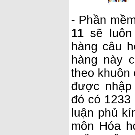
- Phần mề
11
sẽ luôn
hàng câu h
hàng này c
theo khuôn
được nhập 
đó có 1233 
luận phủ kí
môn Hóa họ