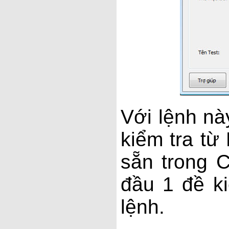
Với lệnh nà
kiểm tra từ
sẵn trong 
đầu 1 đề k
lệnh.