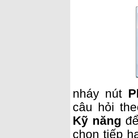
nháy nút
Ph
câu hỏi th
Kỹ năng
để
chọn tiếp h