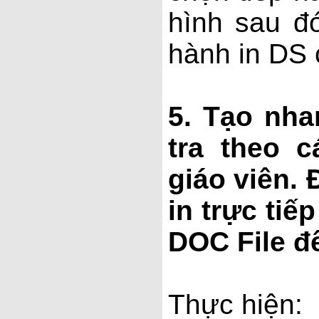
hình sau đ
hành in DS 
5. Tạo nh
tra theo 
giáo viên. 
in trực ti
DOC File để
Thực hiện: