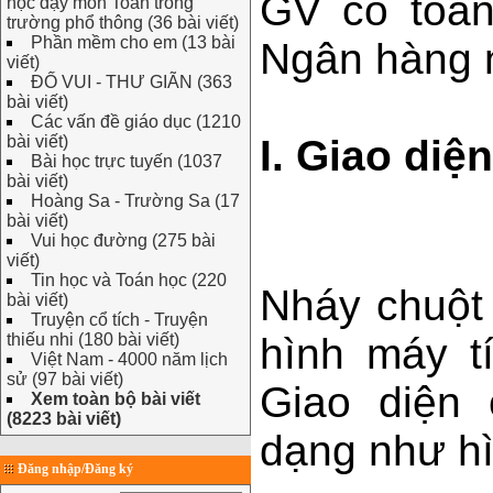
GV có toà
học dạy môn Toán trong
trường phổ thông (36 bài viết)
Phần mềm cho em (13 bài
Ngân hàng n
viết)
ĐỐ VUI - THƯ GIÃN (363
bài viết)
Các vấn đề giáo dục (1210
bài viết)
I. Giao di
Bài học trực tuyến (1037
bài viết)
Hoàng Sa - Trường Sa (17
bài viết)
Vui học đường (275 bài
viết)
Tin học và Toán học (220
Nháy chuột
bài viết)
Truyện cổ tích - Truyện
thiếu nhi (180 bài viết)
hình máy t
Việt Nam - 4000 năm lịch
sử (97 bài viết)
Giao diện
Xem toàn bộ bài viết
(8223 bài viết)
dạng như hì
Đăng nhập/Đăng ký