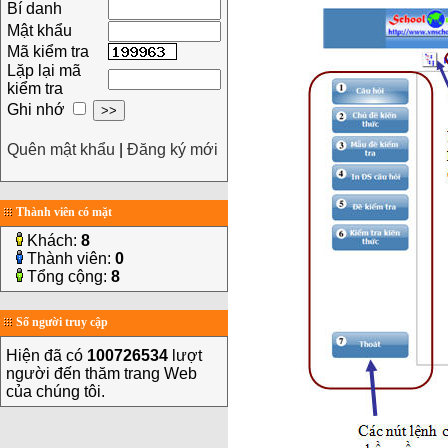
Bí danh
Mật khẩu
Mã kiểm tra
Lặp lại mã
kiểm tra
Ghi nhớ
Quên mật khẩu
|
Đăng ký mới
Thành viên có mặt
Khách:
8
Thành viên:
0
Tổng cộng:
8
Số người truy cập
Hiện đã có
100726534
lượt
người đến thăm trang Web
của chúng tôi.