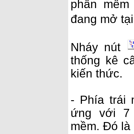
phần mềm 
đang mở tại 
Nháy nút
thống kê c
kiến thức.
- Phía trái
ứng với 7
mềm. Đó là