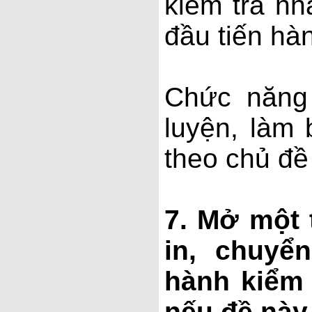
kiểm tra nh
đầu tiến hàn
Chức năng
luyện, làm 
theo chủ đ
7. Mở một 
in, chuyể
hành kiểm 
nếu đề này 