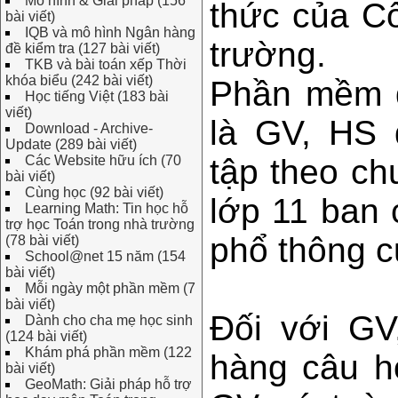
Mô hình & Giải pháp (156
thức của C
bài viết)
IQB và mô hình Ngân hàng
trường.
đề kiểm tra (127 bài viết)
TKB và bài toán xếp Thời
khóa biểu (242 bài viết)
Phần mềm 
Học tiếng Việt (183 bài
viết)
là GV, HS 
Download - Archive-
Update (289 bài viết)
Các Website hữu ích (70
tập theo c
bài viết)
Cùng học (92 bài viết)
lớp 11 ban 
Learning Math: Tin học hỗ
trợ học Toán trong nhà trường
phổ thông c
(78 bài viết)
School@net 15 năm (154
bài viết)
Mỗi ngày một phần mềm (7
bài viết)
Đối với G
Dành cho cha mẹ học sinh
(124 bài viết)
Khám phá phần mềm (122
hàng câu h
bài viết)
GeoMath: Giải pháp hỗ trợ