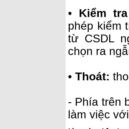
•
Kiểm tr
phép kiểm t
từ CSDL n
chọn ra ngẫ
•
Thoát:
th
- Phía trên 
làm việc với