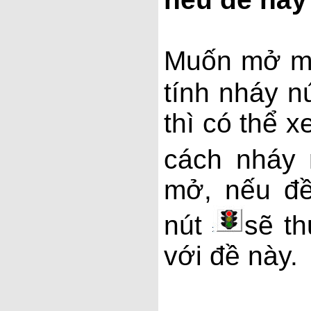
Muốn mở mộ
tính nháy n
thì có thể 
cách nháy
mở, nếu đề
nút
sẽ th
với đề này.