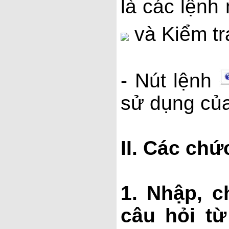
là các lệnh
và Kiểm tra
- Nút lệnh
sử dụng củ
II. Các ch
1. Nhập, c
câu hỏi t