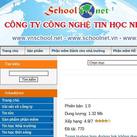
Trang chủ
Sản phẩm
Phần mềm Dành cho nhà trường
Phần mềm Hỗ t
Tìm kiếm
School@net
Trang chủ
Phiên bản: 1.0
Vài nét về công ty
Tin tức
Dung lượng: 1.32 Mb
Sản phẩm phần mềm
Xếp hạng: 4.9/7
Tin học Nhà trường
Đã tải: 770
Tin học Đời sống
Trong trường hợp đường link không dow