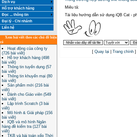
Dịch vụ
Miêu tả:
Hỗ trợ khách hàng
Đọc ... thông tin
Tài liệu hướng dẫn sử dụng iQB Cat - ph
Đại lý - Chi nhánh
Liên hệ
Xem bài viết theo các chủ đề hiện
có
Hoạt động của công ty
[
Quay lại
|
Trang chính
]
(726 bài viết)
Hỗ trợ khách hàng (498
bài viết)
Thông tin tuyển dụng (57
bài viết)
Thông tin khuyến mại (80
bài viết)
Sản phẩm mới (216 bài
viết)
Dành cho Giáo viên (549
bài viết)
Lập trình Scratch (3 bài
viết)
Mô hình & Giải pháp (156
bài viết)
IQB và mô hình Ngân
hàng đề kiểm tra (127 bài
viết)
TKB và bài toán xếp Thời