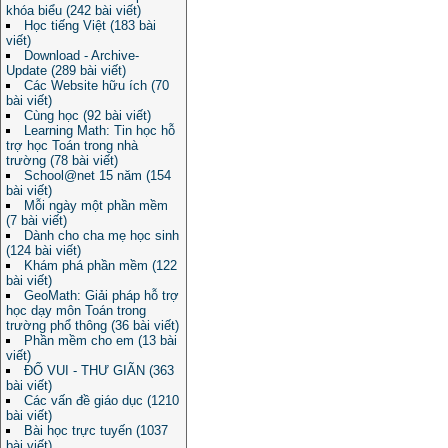
khóa biểu (242 bài viết)
Học tiếng Việt (183 bài
viết)
Download - Archive-
Update (289 bài viết)
Các Website hữu ích (70
bài viết)
Cùng học (92 bài viết)
Learning Math: Tin học hỗ
trợ học Toán trong nhà
trường (78 bài viết)
School@net 15 năm (154
bài viết)
Mỗi ngày một phần mềm
(7 bài viết)
Dành cho cha mẹ học sinh
(124 bài viết)
Khám phá phần mềm (122
bài viết)
GeoMath: Giải pháp hỗ trợ
học dạy môn Toán trong
trường phổ thông (36 bài viết)
Phần mềm cho em (13 bài
viết)
ĐỐ VUI - THƯ GIÃN (363
bài viết)
Các vấn đề giáo dục (1210
bài viết)
Bài học trực tuyến (1037
bài viết)